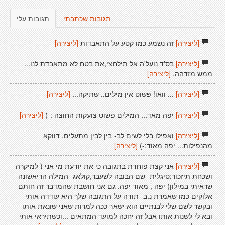
תגובות שכתבתי
תגובות עלי
[ליצירה]
זה נשמע כמו קטע על התאבדות
[ליצירה]
[ליצירה]
בס'ד נועל'ה אל תילחצי,את בטח לא מתאבדת לנו...
ממש מזדהה.
[ליצירה]
[ליצירה]
... וואו! פשוט אין מילים.. שתיקה...
[ליצירה]
[ליצירה]
יפה מאד... המילים פשוט צועקות החוצה :-)
[ליצירה]
[ליצירה]
ואפילו בלי לשים לב- בין לבין מתעלים, דווקא
מהנפילות... יפה מאוד:-)
[ליצירה]
[ליצירה]
אני קצת פוחדת בתגובה כי את יודעת מי אני ( למיקרה
ושכחת תיזכור:סיגלית- שם הבובה לשעבר,קולאג -המילה הריאשונה
שראיתי במילון) יפה , מאוד יפה. גם אני חושבת שהמדבר זה חותם
אלוקים כמו שאמרת נ.ב -תודה על התגובה שלך היא עודדה אותי
ובקשר לשם שלי לבנתיים הוא ישאר ככה למרות שאני שונאת אותו
ובא לי לשנות אותו אבל זה יחכה למועד המתאים ...וכשתיראי אותי