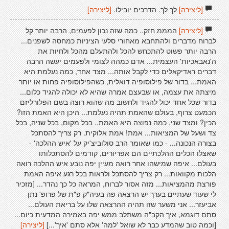
[ליצירה]
לך לך. הדרכים יובילו.
[ליצירה]
[ליצירה]
המממ חזק.. כמה שזה נכון לפעמים, הרבה יותר קל
לברוח מדברים ולהתחבא מאחורי סלעי הציניות כמחסה לשפנים...
הרבה יותר פשוט להתכחש להכל ולהתעלם מהכל ולחיות את
ה'נאבאכיות' העצמית... אדם כמהה לצומי ולפעמים יעשה הרבה
דברים ראדיקאלים כדי לקבל אותה... מצד אחד, כמה נעלמת היא
האמת... בדור של פילוסופיה דואלית, כשהפילוסופיה פחות או יותר
מיצתה את עצמה, או שבעצם אמרה שהיא לא יכולה להגיד כלום...
בדור שכל אחד יכול להגיד ולחשוב מה שהוא רוצה בשם הפלורליזם
הכמעט צרוף, בעולם שהאמת תהיה נעלמת... היכן היא האמת הזו?
הכין? ומצד שני, כמה נפוצה היא האמת.. בכל מקום, בכל שניה, בכל
צד ושעל של המציאות... אמת! אמת אלוקית. רק צריך להסתכל
בצורה הנכונה... - כמו שאומר הרב סולוביצ'יק על 'איש ההלכה' -
שאצלו הכלים ההלכתיים הם אפריורים, קודמים להסתכלותו
בעולם... איפה שמישהו אחר רואה מעיין יפה נובע איש ההלכה רואה
הלכות מקוואות... רק צריך להסתכל ולראות בכל רגע איפה האמת
פורצת מהמציאות... מזה אסור לברוח, המראה כל כך נהדר... [מזכיר
לי שעוד שעתיים בערך יש הרצאה פה בעיה"ק פ"ת של פרופ' נתן
אביעזר... אני משער שזו תהיה ההרצאה שלו על בריאת העולם...
סתם דוגמא, איך הקב"ה משתלב ממש יפה באמירה המדעית כיום...
[וכמה טוב שהמדע כבר לא שואל 'למה' אלא סתם 'איך'...]
[ליצירה]