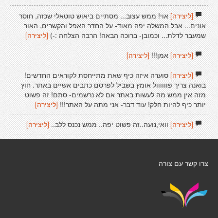
[ליצירה]
אוי! ממש עצוב... מסתיים ביאוש טוטאלי שכזה, חוסר
אונים... אבל המשלה יפה מאוד- על החדר האפל והקשרים, האור
שמעבר לדלת... וכמובן- ברוכה הבאה! הרבה הצלחה :-)
[ליצירה]
[ליצירה]
אמן!!!
[ליצירה]
[ליצירה]
סוערה איזה כיף שאת מתייחסת לקוראים החדשים!
בואנה צריך פוווווול אומץ בשביל לפרסם כתבים אשיים באתר. חוץ
מזה אין ממש מה לעשות באתר אם לא נרשמים- סתם! זה פשוט
יותר כיף להיות חלק! עוד דבר- אני מתה על האתר!!!
[ליצירה]
[ליצירה]
וואי,נועה..זה פשוט יפה.. ממש נכנס ללב..
[ליצירה]
צרו קשר עם צורה