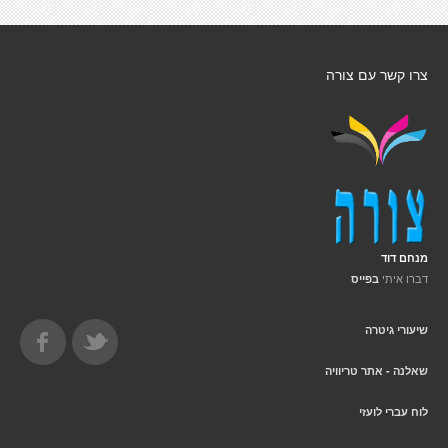
צרו קשר עם צורה
מנחם דוד
דברו איתי
בפייס
שיעורי גיטרה
שאלנה - אתר טריוויה
לוח עברי לועזי