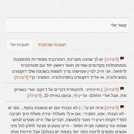
קשור אלי
תגובות שכתבתי
תגובות עלי
[ליצירה]
יש לך שכונה מעניינת, המורכבת מספריות מחמצנות
וממתנחלות מקדומים שסיימו תואר ראשון יחד עם סטודנטית
לרפואה. אני חייב לציין שמישהו צריך לעשות בשכונה שלך דוקטורט
בסוציולוגיה, או עלייך דוקטורט בפסיכולוגיה. המשיכי כך!
[ליצירה]
[ליצירה]
:) חייכתיני. ולהעמדת דברים על דיוקם: אוּרי בשורוק
מת, אבל אוֹרי החולם- עדיין חי, ובועט באיזה לב.
[ליצירה]
[ליצירה]
איזה חביב! :-) לא הבנתי אם יש פואנטה בסוף... אם יש
- לא הבנתי, אנא, הסבירי. אם אין? מעולה! יצירה מעלת חיוך חביבה
למדי! לקחת רעיון די מוכר (למעשה, חברים שלי היינו מנסים לנחש
שמות עוד בהסעה מבית הספר - היינו צועקים מבעד לחלון לכל מיני
אנשים ומנסים לראות כמה יוסי באמת יש בעולם) אבל פירטת אותו