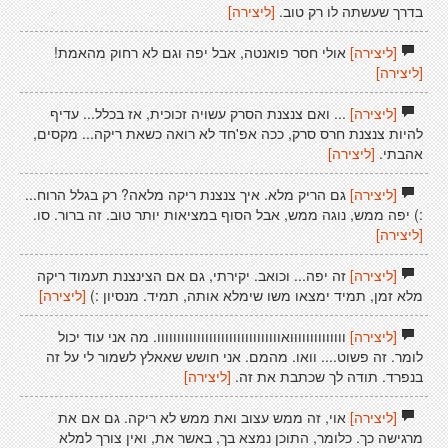
בדרך שעשתה לו רק טוב.
[ליצירה]
[ליצירה]
אולי חסר פואנטה, אבל יפה וגם לא רחוק מהאמת!
[ליצירה]
[ליצירה]
... ואם צנצנת הסרק עשויה זכוכית, אז בכלל... עדיף
להיות צנצנת חרס סרק, ככה אפ'חד לא רואה כשאת ריקה... מקסים,
אהבתי.
[ליצירה]
[ליצירה]
גם הריק מלא. איך צנצנת ריקה מלאה? רק בגלל הרוח...
:) יפה ממש, נוגה ממש, אבל הסוף במציאות יותר טוב. זה ברור. סו.
[ליצירה]
[ליצירה]
זה יפה... וכואב. יקירתי, גם אם הצינצנת תעמוד ריקה
מלא זמן, תמיד ימצאו משו שימלא אותה, תמיד. מנסיון :)
[ליצירה]
[ליצירה]
וווווווווווווואווווווווווווווווווווווווווווווו. מה אני עוד יכול
לומר. זה פשוט.... וואו. מהמם. אני חושש שאאלץ לשמור לי על זה
בנפרד. תודה לך שכתבת את זה.
[ליצירה]
[ליצירה]
אוי, זה ממש עצוב ואת ממש לא ריקה. גם אם את
מרגישה כך. כלומר, התוכן נמצא בך, באשר את, ואין צורך למלא