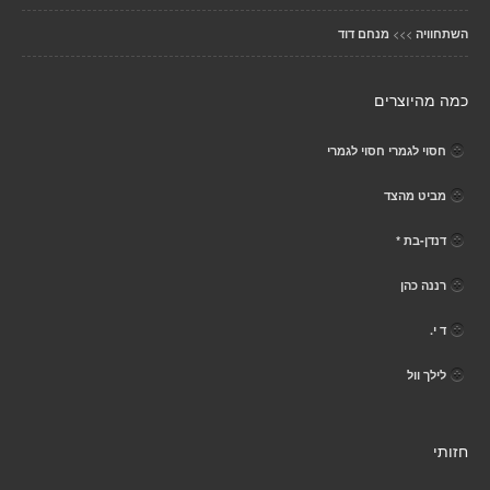
>>>
השתחוויה
מנחם דוד
כמה מהיוצרים
חסוי לגמרי חסוי לגמרי
מביט מהצד
דנדן-בת *
רננה כהן
ד י.
לילך וול
חזותי