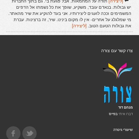
[ליצירה]
תודה על המחמאות. אבל פגעת בי. גם בתוך החברות
יש גבולות. בנאדם עובד, משקיע, שופך את כל נשמתו אל הדפים
המשמימים וככה לועגים ליצירותיו. אני בעד להוקיע את שיר מהאתר.
מי שמלגלג על אחרים- אין לו מקום בינינו. שיר, זה ברצינות. עברת
את גבולות הטעם הטוב.
[ליצירה]
צרו קשר עם צורה
מנחם דוד
דברו איתי
בפייס
שיעורי גיטרה