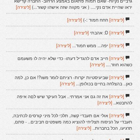
גרביים נקיות- שאם תמות פתאום באמצע הרחוב- החברה קדישא
יראו שהיית אדם נקי.... ( אני מקווה שזה אישהו קשור...)
[ליצירה]
[ליצירה]
חחח חמוד :-)
[ליצירה]
[ליצירה]
D: אהבתי
[ליצירה]
[ליצירה]
יפה... ממש חמוד...
[ליצירה]
[ליצירה]
חייב אדם להגדיל דעתו- כדי שלא יהיה לו משעמם
כשהוא חוזר....
[ליצירה]
[ליצירה]
שביעיסטיות יקרות- רציתם לומר משו?! אם כן, למה
כאן.. בהצלחה בחיים בכולופן...
[ליצירה]
[ליצירה]
את זה גם אני אמרתי.. אבל העיקר שיש לםה איפה
להתבטא..
[ליצירה]
[ליצירה]
אולי אם תעבדי קשה, תלכי לכל מיני קורסים לכתיבה,
תעבדי על הניסוח תצליחי להוציא כמה משפטים חביבים.. - סתם,
תרגיעו, הכל בחברות..
[ליצירה]