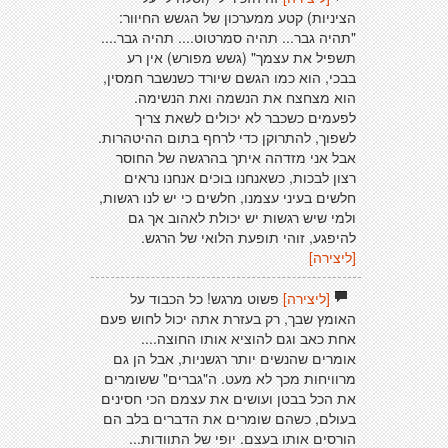
הציניות) קטע ממערכון של הגשש החיוור:
"תהיה גבר... תהיה סמרטוט.... תהיה גבר....
תשפיל את עצמך" (גשש מפורש) אין רע
בבכי, הוא כמו הגשם שיורד כשנשבר חמסין,
הוא מצחצח את הנשמה ואת הנשימה.
לפעמים כשכבר לא יכולים לשאת צריך
לשפוך, להתרוקן כדי לרחף בתום ההיטהרות.
אבל אני מזדהה איתך בהרגשה של החוסר
רצון לבכות, כשאנחנו בוכים אנחנו נראים
חלשים בעיני עצמנו, חלשים כי יש לנו רגשות,
ולמי שיש רגשות יש יכולת לאהוב אך גם
להיפגע, זוהי תופעת הלואי של הרגש.
[ליצירה]
[ליצירה]
פשוט מרגש! כל הכבוד על
האומץ שבך, רק בעזרת אתה יכול לחוש פעם
אחת כאב וגם להוציא אותו החוצה....
אומרים שהנשים יותר רגשניות, אבל הן גם
מרוויחות מכך לא מעט. ה"גברים" ששומרים
את הכל בבטן ועושים את עצמם הכי חסינים
בעולם, כשהם שומרים את הדברים בלב הם
הורסים אותו בעצם. יופי של התוודות...