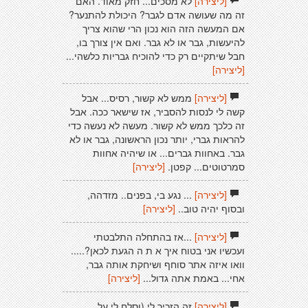
[ליצירה]
לא מסכים... חזק מאוד. האם
זה מה שעושה אדם לגבר? היכולת להתנער?
אם המעשה הזה הוא נכון הרי שהוא צריך
להיעשות, גבר או לא גבר. ואם אין צורך בו,
חבל שיתקיים רק כדי להוכיח גבריות כלשהי...
[ליצירה]
[ליצירה]
ממש לא קשור, רסיס... אבל
קשה לי לנסות להסביר, אז שישאר ככה. אבל
זה כלכך ממש לא קשור. מעשה לא נעשה כדי
להראות גברי, יותר נכון הראשונה, גבר או לא
גבר. באחוות גברים... או שיהיה אחוות
סמרטוטים... קפטן.
[ליצירה]
[ליצירה]
... נגע בי, בפנים.. מזדהה,
ובסוף יהיה טוב..
[ליצירה]
[ליצירה]
...אז בהתחלה התלבטתי
ועכשיו אני בטוח איך א ת ה הגעת לכאן?.....
וואו איזה אתר סוחף ושיחקת אותה גבר,
אחי... באמת אתה גדול...
[ליצירה]
[ליצירה]
זה הזכיר לי (וסלח לי על