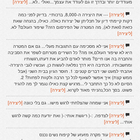
מעודדים יותר ובדרך זו גם לעודד את עצמך...ואולי ..לא...
[ליצירה]
[ליצירה]
--- את היצירה ה-8,000, ברכותיי. בדיוק לפני כמה
דקות קיימתי דיון על תכליתן של יצירות כאלה. כאילו, בהנחה שאת
כזאת 0ואת לא), מה המטרה של הפירסום הזה? שיפור העולם? לא.
[ליצירה]
[ליצירה]
אני לא מסכימה עם התגובות מעלי... גם אם המטרה
היא לא שיפור העולם,אז מה? כל השירים מטרתם לשפר את הסביבה
והחברה בה אנו חיים? מותר לאדם להביע את דעתו,רגשותיו
ומחשבותיו. הכתיבה היא דרך נפלאה לעשות כן. ועכשיו לגבי היצירה-
אהבתי למעט שני דברים קטנים: 1. חוסר הגיון בבית השני (אבל
ממש קצת) איך אפשר לשאוף לכל כך הרבה ולקוות לפחות? 2.
הסיום לא כל כך התחבר לי...מרגיש קצת כאילו נגמר לך מה להגיד
פשוט. בסך הכל,נהניתי מאוד לקרוא.
[ליצירה]
[ליצירה]
אני שמחה שהצלחתי לרגש מישו.. גם בלי כוונה
[ליצירה]
[ליצירה]
לצדפה, :-( ריגשת אותי:-( ואת יודעת כמה קשה לרגש
אותי...
[ליצירה]
[ליצירה]
עוד מקרה מזעזע של קיפוח נשים נכנס