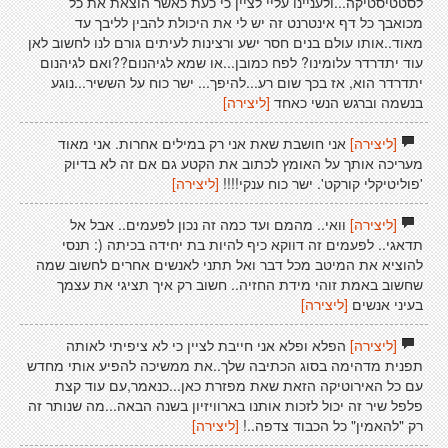
לסטטיסטיקה...ולעניינו עליי לציין כי כעת כאשר הוצאת את כל
מכואבך כל דף אינטרנט זה יש לי את היכולת להבין לליבך עד
מאוד..אותו עולם בנים חסר ישע ורצינות לעיתים גורם לנו לחשוב לאן
עוד יתדרדר עלומינו? לפח כמובן...או שמא לגיהנום??ואם לגיהנום
יתדרדר הוא, אז בכך שום רע...להיפך... ישר כוח על הששיר...נוגע
בנשמה וברגש הנשי כאחד
[ליצירה]
[ליצירה]
אני חושבת שאת אני רק במילים אחרות. אני מאוד
מעריכה אותך על האומץ לכתוב את הקטע גם אם זה לא בדיוק
'פוליטיקלי קורקט'. ישר כוח ענקי!!!!
[ליצירה]
[ליצירה]
וואי.. מהמם ועד כמה זה נכון לפעמים.. אבל אל
תדאגי.. לפעמים זה דווקא כיף להיות בת יחידה בכיתה (: תנסי
להוציא את המיטב מכל דבר ואל תתני לאנשים אחרים לחשוב שמה
שחשוב באמת זוהי מידת החזיה.. חשוב רק איך תציגי את עצמך
בעיני אנשים
[ליצירה]
[ליצירה]
הפלא ופלא אני חייבת לציין כי לא ציפיתי לאותה
תפנית מדהימה בסוג הכתיבה שלך..את ממשיכה להפיע אותי מחדש
עם כל האירוטיקה הזאת שאת מפזרת כאן...כנאמר,עם עוד קצת
פלפל שיר זה יכול לזכות אותנו בארוויזיון בשנה הבאה...מה שנותר זה
רק "להאמין" כל הכבוד צדפה..!
[ליצירה]