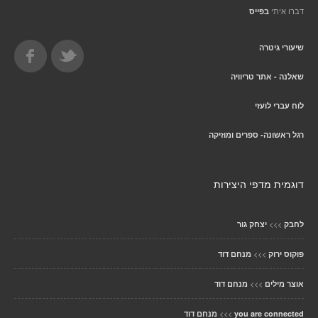
דברו איתי
בפייס
שיעורי גיטרה
שאלנה - אתר טריוויה
לוח עברי לועזי
רגל ראשונה- ספרים ומוזיקה
דוגמית מדפי היצירות
>>>
לחבק
יצחק גור
>>>
פוקוס ירוק
מנחם דוד
>>>
אוצר מילים
מנחם דוד
>>>
you are connected
מנחם דוד