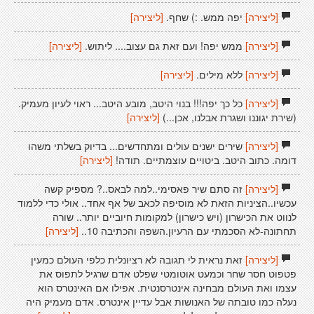
[ליצירה]
יפה ממש. :) שחף.
[ליצירה]
[ליצירה]
ממש יפה! ועם זאת גם עצוב.... ליתוש.
[ליצירה]
[ליצירה]
ללא מילים.
[ליצירה]
[ליצירה]
כל כך יפה!!! בנוי היטב, מובע היטב... ראוי לעיון מעמיק.
(שירת יגוננו ושגרת אבלנו, אכן...)
[ליצירה]
[ליצירה]
שירים ישנים עולים ומתחדשים... בדיוק בשלתי משהו
דומה. כתוב היטב. ביטויים עוצמתיים. תודה!
[ליצירה]
[ליצירה]
זה סתם שיר פאסימי..למה לבאס..? מספיק קשה
עכשיו..הציניות הזאת לא מוסיפה לכאב של אף אחד.. אולי כדי ללמוד
לנווט את הכישרון (ויש כישרון) למקומות חיוביים יותר.. שורה
תחתונה-לא הסכמתי עם הרעיון.השפה והכתיבה 10..
[ליצירה]
[ליצירה]
זאת נראית לי תגובה לא רציונלית כלפי העולם כמעין
פטפוט חסר שחר וכמעט אוטומטי שפלט אדם שרגיל לתפוס את
עצמו ואת העולם מבחינה אינטרסנטית. אפילו אם האינטרס הוא
נעלה כמו טובתה של האנושות אבל עדיין אינטרס. אדם מעמיק היה