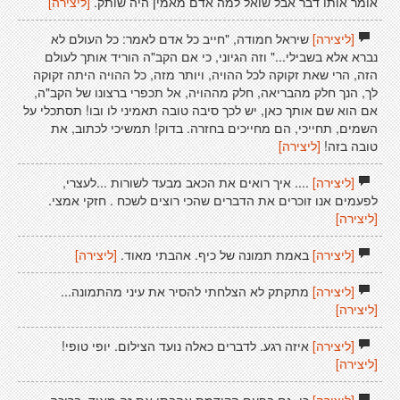
אומר אותו דבר אבל שואל למה אדם מאמין היה שותק.
[ליצירה]
[ליצירה]
שיראל חמודה, "חייב כל אדם לאמר: כל העולם לא
נברא אלא בשבילי..." וזה הגיוני, כי אם הקב"ה הוריד אותך לעולם
הזה, הרי שאת זקוקה לכל ההויה, ויותר מזה, כל ההויה היתה זקוקה
לך, הנך חלק מהבריאה, חלק מההויה, אל תכפרי ברצונו של הקב"ה,
אם הוא שם אותך כאן, יש לכך סיבה טובה תאמיני לו ובו! תסתכלי על
השמים, תחייכי, הם מחייכים בחזרה. בדוק! תמשיכי לכתוב, את
טובה בזה!
[ליצירה]
[ליצירה]
.... איך רואים את הכאב מבעד לשורות ...לעצרי,
לפעמים אנו זוכרים את הדברים שהכי רוצים לשכח . חזקי אמצי.
[ליצירה]
[ליצירה]
באמת תמונה של כיף. אהבתי מאוד.
[ליצירה]
[ליצירה]
מתקתק לא הצלחתי להסיר את עיני מהתמונה...
[ליצירה]
[ליצירה]
איזה רגע. לדברים כאלה נועד הצילום. יופי טופי!
[ליצירה]