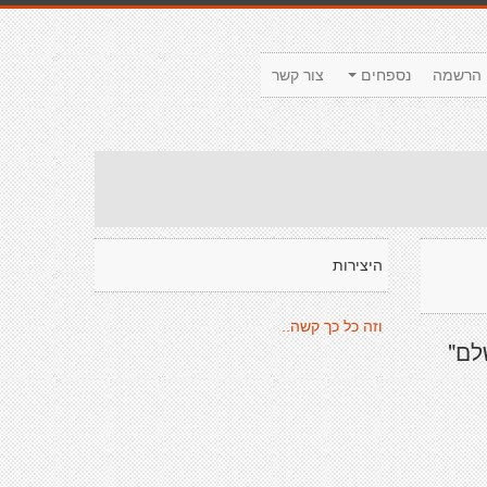
הרשמה
נספחים
צור קשר
היצירות
וזה כל כך קשה..
לם"