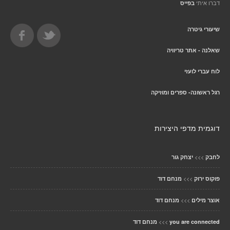
דברו איתי
בפייס
שיעורי גיטרה
שאלנה - אתר טריוויה
לוח עברי לועזי
רגל ראשונה- ספרים ומוזיקה
דוגמית מדפי היצירות
>>>
לחבק
יצחק גור
>>>
פוקוס ירוק
מנחם דוד
>>>
אוצר מילים
מנחם דוד
>>>
you are connected
מנחם דוד