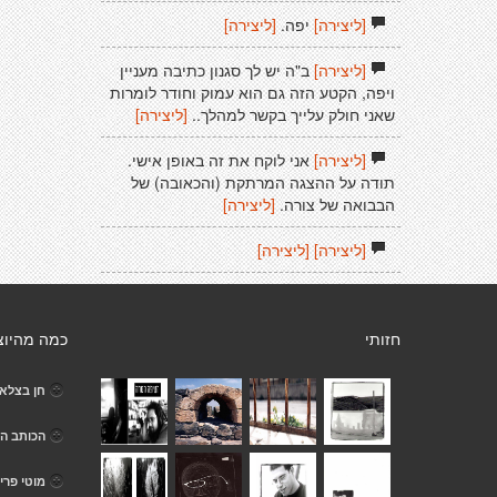
[ליצירה]
יפה.
[ליצירה]
[ליצירה]
ב"ה יש לך סגנון כתיבה מעניין
ויפה, הקטע הזה גם הוא עמוק וחודר לומרות
שאני חולק עלייך בקשר למהלך..
[ליצירה]
[ליצירה]
אני לוקח את זה באופן אישי.
תודה על ההצגה המרתקת (והכאובה) של
הבבואה של צורה.
[ליצירה]
[ליצירה]
[ליצירה]
חזותי
כמה מהיוצ
חן בצלא
הכותב הא
מוטי פרי