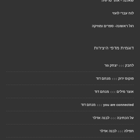
שאלנה - אתר טריוויה
לוח עברי לועזי
רגל ראשונה- ספרים ומוזיקה
דוגמית מדפי היצירות
>>>
לחבק
יצחק גור
>>>
פוקוס ירוק
מנחם דוד
>>>
אוצר מילים
מנחם דוד
>>>
you are connected
מנחם דוד
>>>
על הכתיבה
לבנה אדלר
>>>
תפילה
לבנה אדלר