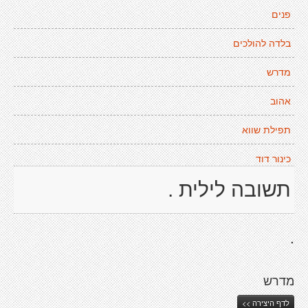
פנים
בלדה להולכים
מדרש
אהוב
תפילת שווא
כינור דוד
תשובה לילית .
.
מדרש
לדף היצירה >>