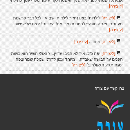
אמיתי. רשמתי לפניי את שמך ואשמח לקרוא עוד מפרי עטך כה-לחי
[ליצירה]
[ליצירה]
לילדות! בואו נחזור לילדות, שם אין לכל דבר פרשנות
מעוותת, ואתה חופשי להיות עצמך. אח! הילדות! ימים שלא ישובו.
[ליצירה]
[ליצירה]
מיוחד.
[ליצירה]
[ליצירה]
יפה כ"כ. איך לא הגיבו עדיין...? ואולי השיר הוא בושת
הפנים על הבושה שאבדה... מיוחד ונכון לדורנו שנזכה שמחוצפה
יסגה תגיע הגאולה..:)
[ליצירה]
צרו קשר עם צורה