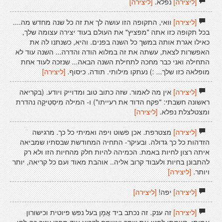
[ליצירה]
נפלא.
[ליצירה]
[ליצירה]
וואי, התקופה הזו עושה לך את זה כל שנה מחדש מה....
בכל תקופה כזו אתה "מפציץ" את העולם בעוד יצירה עצומה שלך,
כאילו אגרת אותה במשך כל השנה בפנים. והיא, כשנתנו לה את
האפשרות לצאת, עשתה את זה במלוא הודה והדרה... השנה עוד לא
התחילה ואני כבר מחכה לתחילת השנה הבאה... שנזכה לעוד אחת
מופלאה כזו שלך... :) נעתקו מילותי. תודה. כיסוף.
[ליצירה]
[ליצירה]
אין מה לאמור. שזה כתוב טוב ומדוייק ויודע. (בקריאה
ראשונה חשבתי: "פקח הדוד את רעייתו") ו- המילה מִיסְטִיקָה נהדרת
ומצטלצלת נפלא.
[ליצירה]
[ליצירה]
מצטרפת. אכן פשוט ויפה ואמיתי כל כך. מרגישה
הזדהות כל כך גדולה. ובעיקר- התחיה המחודשת שבסתיו שמביאה
איתה רצון לחיות באמת. הכמיהה להיות חלק מהחיות הזו ולא רק
להתבונן בחיות ולעבוד קרוב אליה.. אוהבת מאוד ועם כל קריאה, יותר
ויותר.
[ליצירה]
[ליצירה]
יפה!
[ליצירה]
[ליצירה]
זה ענק. זה נכתב ביד אֳמָן בעל נפש פיוטית וכישורון