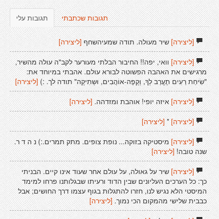
תגובות שכתבתי
תגובות עלי
[ליצירה]
שיר מעולה. תודה שמעיהשחף
[ליצירה]
[ליצירה]
וואי, יפה!! החיבור הבלתי מעורער לקב"ה עולה מהשיר,
מרגישים את האהבה הפשוטה לבורא עולם. אהבתי במיוחד את:
"שִׂיחַת רֵעִים תֶעֱרַב לְךָ, וְקָפֶה-אוֹהֲבִים, וּשְתִיקָה" תודה לך. :)
[ליצירה]
[ליצירה]
איזה יופי! אוהבת ומזדהה.
[ליצירה]
[ליצירה]
*
[ליצירה]
[ליצירה]
מיסטיקה בזוקה... נופת צופים. מתק תמרים.:) נ ה ד ר.
שנה טובה!
[ליצירה]
[ליצירה]
שיר על גאולה, על עולם אחר שעוד אינו קיים. הבניתי
כך: כל הערכים העליונים שבין הדוד ורעיתו שבגלותנו פרחו למימד
המיסטי הלא נגיש לנו, חזרו להתגלות בגוף עצמו דרך החושים; אבל
כבבית שלישי מהמקום הכי נמוך.
[ליצירה]