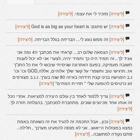
[ליצירה]
מזכיר לי את עצמי.
[ליצירה]
[ליצירה]
יש פתגם: God is as big as your heart is
[ליצירה]
[ליצירה]
זה ממש נוגע לי... הבריחה בגלל הבריחה.
[ליצירה]
[ליצירה]
הצמאה שלום רב... קראתי את מכתבך ה4 ומה אני
אגיד לך...זה תמיד היה כך ותמיד יהיה..לצערי אני לא יכול לענות
תשובה מעמיקה, בפעם האחרונה שניסיתי שיבשו לי את כל התנ"ך
אז..תרגישי טוב ותשמרי על קשר שלך אלוהים, אללה,GOD וכו' וכו'
נ.ב הפגישה בנינו קצת תידחה באיזה 80 שנה בערך. נ.נ.ב מצורפים
זוג כרטיסים להופעה שלי " תחיית המתים"
[ליצירה]
[ליצירה]
צריך ללמוד לאחד בין עולם היצירה למציאות. אחרי הכל
זה אותו אחד מכיוונים שונים. מתחברת למכתבך. בהצלחה תודה לך.
[ליצירה]
[ליצירה]
נכון.. אבל החכמה זה להגיד את זה כשאתה באמת
נמצא במצולות הייאוש.. אני לא מנסה להמעיט מערכך , חלילה..
סתם נקודה למחשבה..
[ליצירה]