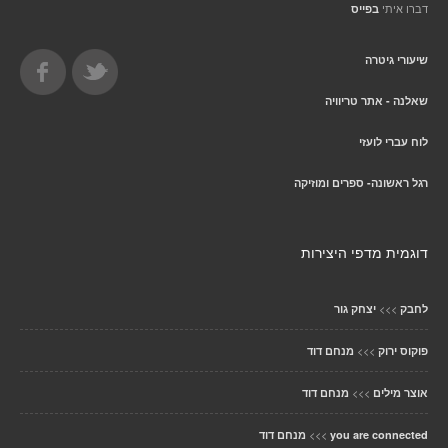
דברו איתי
בפייס
שיעורי גיטרה
שאלנה - אתר טריוויה
לוח עברי לועזי
רגל ראשונה- ספרים ומוזיקה
דוגמית מדפי היצירות
>>>
לחבק
יצחק גור
>>>
פוקוס ירוק
מנחם דוד
>>>
אוצר מילים
מנחם דוד
>>>
you are connected
מנחם דוד