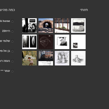
חזותי
כמה מהיוצ
ck horse
רוית23
שלומי של
בן אל-פל
נעמה רו
עומר ***