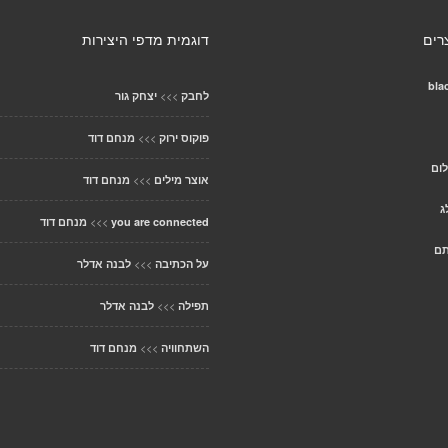
רים
דוגמית מדפי היצירות
bla
>>>
לחבק
יצחק גור
>>>
פוקוס ירוק
מנחם דוד
ום
>>>
אוצר מילים
מנחם דוד
ג
>>>
you are connected
מנחם דוד
תם
>>>
על הכתיבה
לבנה אדלר
>>>
תפילה
לבנה אדלר
>>>
השתחוויה
מנחם דוד