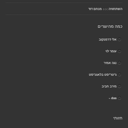
>>>
השתחוויה
מנחם דוד
כמה מהיוצרים
אלי דרמנקוב
עומר לוי
נגה אמיר
ג*טר*סט בלאגנ*סט
מירב חביב
das ~
חזותי