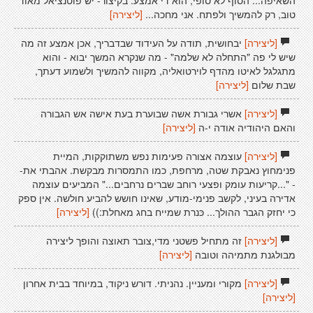
השאיפה... הסוף לא סופי, הוא די אמצע. בקיצור- יש פוטנציאל מאוד
טוב, רק להמשיך ולפתח. אני מחכה...
[ליצירה]
[ליצירה]
יבחושית, תודה על העידוד שבדבריך, אכן אמצע זה מה
שיש לי פה "התחלה לא שלמה" - מה שנקרא המשך יבוא - והוא
מתגלגל לאיטו מהדף לוירטואליה, מקווה להמשיך ולשמוע דעתך,
שבת שלום
[ליצירה]
[ליצירה]
אשרי גבורת אשה שבוערת בעת אישה אש הגבורה
והאם היהודיה אודה י-ה
[ליצירה]
[ליצירה]
עוצמה אצורה פעימות נפש משתוקקות, המיית
פנימחוץ נאבקת שטה, מרחפת, כמו התמסרות מבקשת. אהבתי את-
- "...קריעות עומק ופצעי רוחב שברים נרחבים..." המביעים עוצמה
אדירה בעיני, לקשב פנימי-מודע, שאינו חושש להביע חולשה. אין ספק
כי יחזק הגבר ההולך... כּנרת שמייח בחג מאחלת:))
[ליצירה]
[ליצירה]
זה מתחיל פשטני מדי,צובר תאוצה והופך ליצירה
מבולגנת מתמיהה וטובה
[ליצירה]
[ליצירה]
מקורי ומעניין. נהניתי. דורש ניקוד, במיוחד בבית אחרון
[ליצירה]