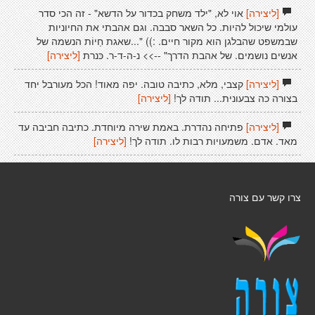
[ליצירה]
אוי לא, "ילד משחק בכדור על הדשא" - זה הכי סדר
עולמי שיכול להיות. כל השאר סבבה. וגם אהבתי את החיוניות
שבמשפט שהבלגן הוא מקור חיים. :)) "...שאגת חַיוֹת הנשמה של
אנשים נושמים. של אהבת הדרך" -->> נ-ה-ד-ר. כּנרת
[ליצירה]
[ליצירה]
קצבי, מלא, כתיבה טובה. יפה מאוד! הכל מעורבל יחד
בצורה כה צבעונית... תודה לך!
[ליצירה]
[ליצירה]
פתיחה נהדרת. באמת שירה מיוחדת. כתיבה חביבה עד
מאד. אדם. משמעויות רבות לו. תודה לך!
[ליצירה]
צרו קשר עם צורה