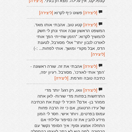
קונפליקט, אין עלילה. מצא חן בעיני.
[ליצירה]
[ליצירה]
פשוט כיף לקרוא
[ליצירה]
[ליצירה]
קטע טוב. אהבתי אותו מאד.
המשפט הראשון שבה אותי ונתן לי חשק
להמשיך לקרוא: "הזמן שחייתי הפך אותי
לאורכו לנבון יותר" אולי מסורבל, לטענת
הדס, אבל מקורי ומושך. אותי לפחות... :-)
[ליצירה]
[ליצירה]
אהבתי את זה. שורה ראשונה -
'הפך אותי לאורכו', מסורבל. רעיון יפה,
כתיבה טובה וזורמת.
[ליצירה]
[ליצירה]
וואו, רק רגע! יותר מדי
התרחשות בפחות מדי שורות- לאן אתה
ממהר בן- אדם? הזכיר לי קצת את הכתיבה
של עידו הרטוגזן, אם כי זה הרבה פחות
עמוס בפרטים, ויותר אישי. חסר לי המון
מידע להבין את זה כסיפור עלילתי אם
התחלה אמצע וסוף: איך הסופר נקשר עם
הבחורה, למה הוא לא כתב לעצמו בהתחלה,