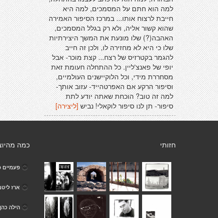
למה הוא חתם על המסמכים, למה היא
חייבת לרצוח אותו... במרכז הסיפור האמירה
שהוא קשור אליה, ולא רק בגלל המסמכים,
האהבה(?) שלו מונעת את המשך היצירתיות
שלו כי היא לא מחזירה לו, ולכן זה חייב
להגמר בקטרזיס של רצח... קצת מוכר- אבל
יופי של פאנצ'ליין. כל ההתחלה חעומת זאת
מסחררת מידי, וכל הלוקיישנים העולמיים,
וסיפור הרקע אם האפרטהייד- עזוב אותך-
למה זה טוב? הוכחת שאתה יודע לתת
סיפור- תן לנו סיפור לוקאלי! נביש
[ליצירה]
חזותי
כמה מהיוצ
פעמיים כ
ארז ליטמ
הילה כהן