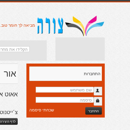
מביאה לך חומר טוב.
אור
התחברות
אאוט או
שכחתי סיסמה
התחבר
צ´ייטנוט
לדף היצירה 