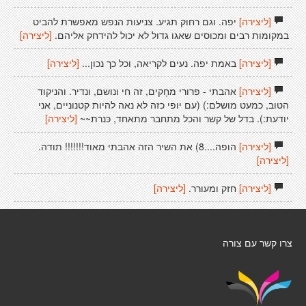
[ליצירה]
יפה. וגם רחוק תגיע. צניעות הנפש מאפשרת להביט
במקומות רבים ומכוסים שאגו גדול לא יכול להידחק אליהם.
[ליצירה]
[ליצירה]
באמת יפה. נעים לקריאה, וכל כך נכון...
[ליצירה]
[ליצירה]
אהבתי - פרורי מחָקים, זה חי ונושם, ונדיר. והניקוד
הטוב, כמעט מושלם:) (עם יופי כזה לא נאה להיות קטנוניים, אני
יודעת:). בדל של קשר והכל מתחבר מתאחד, כּנרת~~
[ליצירה]
[ליצירה]
הופה....8) את השיר הזה אהבתי מאוד!!!!!!! תודה.
[ליצירה]
[ליצירה]
חזק ומעורר.
[ליצירה]
צרו קשר עם צורה