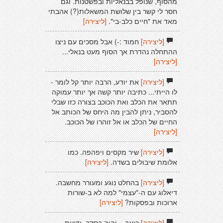
מהסוף, שנופל בבנאליות ובפשטנות. וגם
חסר לי קשר בין שלושת המשאלות(?) אהבתי
מאד את "חיים כלב-בי".
[ליצירה]
[ליצירה]
חמוד :-) אבל מסכים עם ניצו
ההתחלה נהדרת אך הסוף מעט בנאלי...
[ליצירה]
[ליצירה]
את יודע, הרבה יותר קל לומר -
לו הייתי... כתיבה יותר קשה אך יותר עמוקה
תתאר את הכלב ואת הכוכב בצורה כזו שבלי
להסביר, ניתן להבין מה היחס של הכותב אל
החיים של הכלב או אל זוהרו של הכוכב.
[ליצירה]
[ליצירה]
שיר מקסים ויפהפה. כמו
אלומת שיבולים בשדה.
[ליצירה]
[ליצירה]
בהחלט נוגע ומעורר מחשבה.
דיאלוג עם ה-"עצמי" למה לא ב-שורות
ארוכות ובפסקות?
[ליצירה]
[ליצירה]
כואב... יהיה בסדר- ידיעת