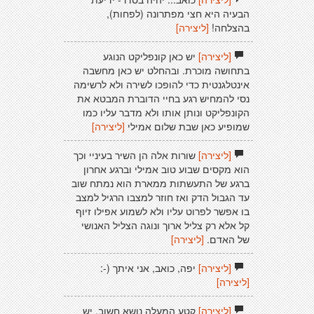
הבעיה היא חצי מפתרונה (לפחות),
בהצלחה!
[ליצירה]
[ליצירה]
יש כאן קונפליקט הנוגע
בתחושה מוכרת. ובהחלט יש כאן מחשבה
אינטלגנטית כדי להופכו לשירה ולא לרשימה
נסי להמחיש רגע בחיי הדוברת המבטא את
הקונפליקט ונותן אותו ולא מדבר עליו כמו
שמופיע כאן שבת שלום אמילי
[ליצירה]
[ליצירה]
שורות אלה הן השיר בעיניי וכך
הוא מקסים שבוע טוב אמילי וברגע אחרון
ברגע של התעשתות ממארת הוא נמתח שוב
עד הגבול הדק ואז חוזר למצבו הרגיל למצב
בו אפשר לפרוט עליו ולא לשמוע אפילו זיוף
קל אלא רק צליל ארוך ונוגה הצליל האנושי
של האדם.
[ליצירה]
[ליצירה]
יפה, כואב, אני איתך (-:
[ליצירה]
[ליצירה]
קטע המעלה נושא חשוב. יש