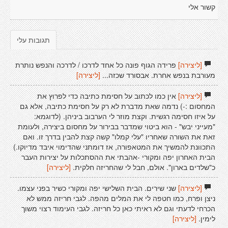
קשור אלי
תגובות עלי
[ליצירה]
פרידה הגוף פונה כל אחד לדרכו / לדרכה והנפש נותרת
מעורבת בנפש אחרת. אבסורד שכזה...
[ליצירה]
[ליצירה]
אין כמו לכתוב על חסימת כתיבה כדי לפרוץ את
המחסום :-) נדמה שאת מדברת לא רק על חסימת כתיבה, אלא גם
על איזו חסימה רגשית. וקצת מוזר לי הערבוב ביניהן. (לדוגמא:
"מעייני יבש" - הוא ביטוי שמדבר בבירור על מחסום ביצירה, ולעומת
זאת את השורה שאחריו "עלי קמלו" קשה קצת להבין בדרך זו. ואם
התכוונת להמשיך את המטאפורה, אז דומתני שהדימוי איבד מדיוקו.)
הבית האחרון יפה ומקורי -אהבתי את ההסתכלות על יצירות העבר
כ"שלדים בארון". אולם, חבל לי שהחריזה חלקית.
[ליצירה]
[ליצירה]
שני שירים. הבית השלישי יפה ומקורי כשיר בפני עצמו.
ניצן ופרח, כמו חטפה לי את המלים מהפה. לגבי חריזה ממש לא
הכרחי לדעתי וגם לא ראיתי כאן כל חריזה. לגבי העימוד רצוי משוך
לימין.
[ליצירה]