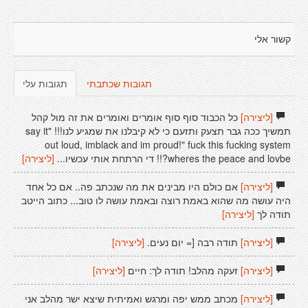
קשור אלי
תגובות שכתבתי
תגובות עלי
[ליצירה]
כל הכבוד סוף סוף אומרים ואומרים את זה מול קהל
תמשיך ככה גבר תצעק ותזעם כי לא קיבלנו את שמגיע לנו!!! "say it
out loud, imblack and im proud!" fuck this fucking system
wheres the peace and lovbe?!! די הרתחת אותי עכשיו...
[ליצירה]
[ליצירה]
אם כולם היו מבינים את מה שנכתב פה.. אם כל אחד
היה עושה מה שהוא באמת רוצה ובאמת עושה לו טוב... כתוב הייטב
תודה לך
[ליצירה]
[ליצירה]
תודה רבה [= יום נעים.
[ליצירה]
[ליצירה]
זעקה מהלב! תודה לך: חיים
[ליצירה]
[ליצירה]
מכתב ממש יפה ומרגש ואמיתית שיצא ישר מהלב אני