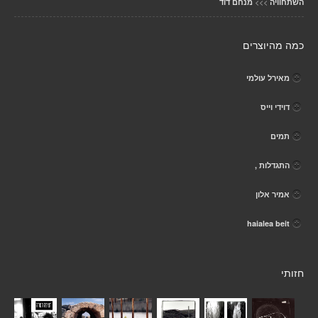
>>>
השתחוויה
מנחם דוד
כמה מהיוצרים
מאירל עולמי
דוידי וייס
תמים
התגדלות ,
אמיר אלון
haialea beit
חזותי