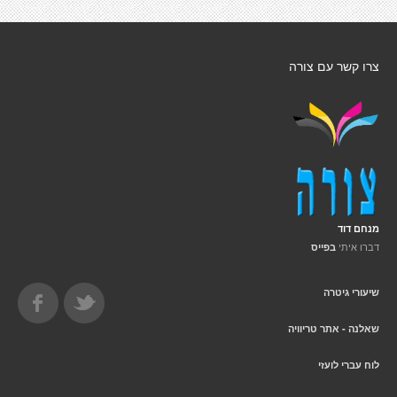
צרו קשר עם צורה
מנחם דוד
דברו איתי
בפייס
שיעורי גיטרה
שאלנה - אתר טריוויה
לוח עברי לועזי