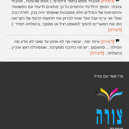
[ליצירה]
אהבתי ממש בחסד ורחמים :) אממ שלומות , אהבתי
ונהנתי. הנופך הילדותי והתמים כל כך מתאים לדעתי עם הפשטות
והתמימות של המילים הלא מסובכות שאסתר חיה בהן. תודה רבה.
ואולי אני עייף אבל אולי שווה לבדוק את תחושת הרצף של הקריאה.
כמו את הסוגריים להפוך למשפט רגיל או מסובך. בהצלחה תמיד :)
[ליצירה]
[ליצירה]
איזה יפה . עכשיו אני לא ארגע עד שאני לא אדע מה
המילה ... סתאםם . יש פה כתיבה מסקרנת , שמפעילה רגש ועיניין .
בהצלחה .
[ליצירה]
צרו קשר עם צורה
מנחם דוד