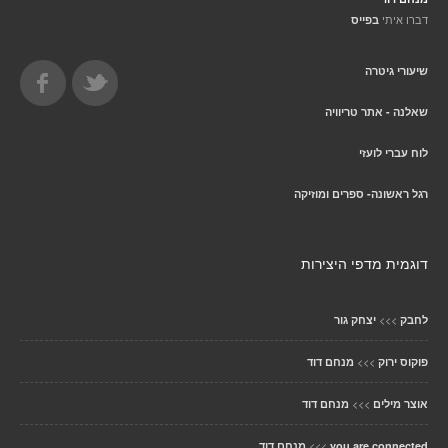
דברו איתי
בפייס
שיעורי גיטרה
שאלנה - אתר טריוויה
לוח עברי לועזי
רגל ראשונה- ספרים ומוזיקה
דוגמית מדפי היצירות
>>>
לחבק
יצחק גור
>>>
פוקוס ירוק
מנחם דוד
>>>
אוצר מילים
מנחם דוד
>>>
you are connected
מנחם דוד