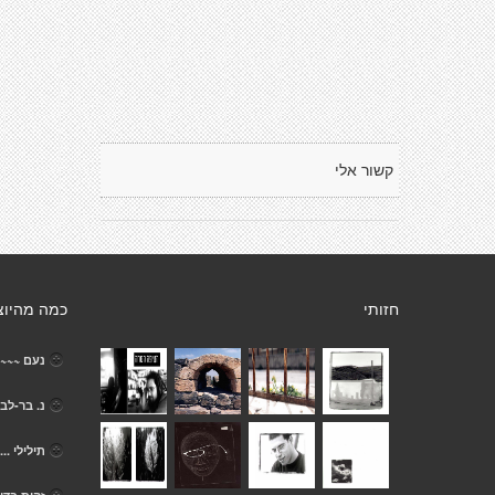
קשור אלי
חזותי
כמה מהיוצ
נעם ~~~
נ. בר-לב
תילילי ....