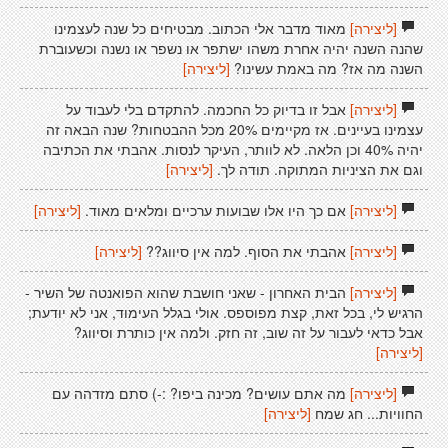
[ליצירה]
מאוד מדבר אלי הכתוב. מבטיחים כל שנה לעצמינו
שהנה השנה יהיה אחרת משהו ישתפר או נשפר או נשנה וכשעוברת
השנה מה אז? מה באמת עשינו?
[ליצירה]
[ליצירה]
אבל זו בדיוק כל החכמה. להתקדם בלי לעבוד על
עצמינו בעיינים. אז מקיימים 20% מכל ההבטחות? שנה הבאה זה
יהיה 40% וכן הלאה. לא לוותר, העיקר לנסות. אהבתי את הכתיבה
וגם את הציניות המתוקה. תודה לך.
[ליצירה]
[ליצירה]
אם כך היו אלו שבועות ערכיים ומלאים מאוד.
[ליצירה]
[ליצירה]
אהבתי את הסוף. למה אין סיווג??
[ליצירה]
[ליצירה]
הבית האחרון - שאני חושבת שהוא הפואנטה של השיר -
הרגיש לי, בכל זאת, קצת מפוספס. אולי בגלל העימוד, אני לא יודעת;
אבל כדאי לעבור על זה שוב, זה חזק. ולמה אין כותרת וסיווג?
[ליצירה]
[ליצירה]
מה אתם עושים? מכינה ביפו? :-) סתם מזדהה עם
החוויות... חג שמח
[ליצירה]