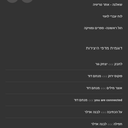
שאלנה - אתר טריוויה
לוח עברי לועזי
רגל ראשונה- ספרים ומוזיקה
דוגמית מדפי היצירות
>>>
לחבק
יצחק גור
>>>
פוקוס ירוק
מנחם דוד
>>>
אוצר מילים
מנחם דוד
>>>
you are connected
מנחם דוד
>>>
על הכתיבה
לבנה אדלר
>>>
תפילה
לבנה אדלר