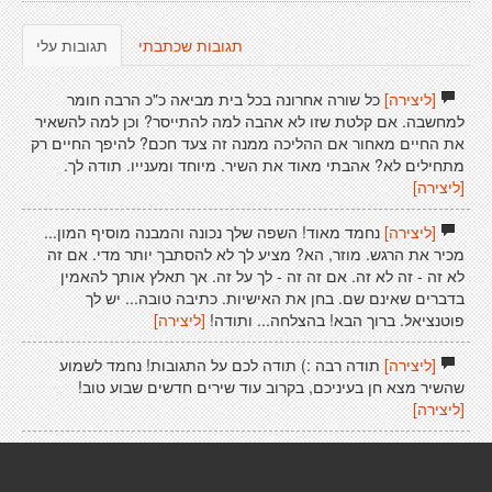
תגובות שכתבתי
תגובות עלי
[ליצירה]
כל שורה אחרונה בכל בית מביאה כ"כ הרבה חומר
למחשבה. אם קלטת שזו לא אהבה למה להתייסר? וכן למה להשאיר
את החיים מאחור אם ההליכה ממנה זה צעד חכם? להיפך החיים רק
מתחילים לא? אהבתי מאוד את השיר. מיוחד ומענייו. תודה לך.
[ליצירה]
[ליצירה]
נחמד מאוד! השפה שלך נכונה והמבנה מוסיף המון...
מכיר את הרגש. מוזר, הא? מציע לך לא להסתבך יותר מדי. אם זה
לא זה - זה לא זה. אם זה זה - לך על זה. אך תאלץ אותך להאמין
בדברים שאינם שם. בחן את האישיות. כתיבה טובה... יש לך
פוטנציאל. ברוך הבא! בהצלחה... ותודה!
[ליצירה]
[ליצירה]
תודה רבה :) תודה לכם על התגובות! נחמד לשמוע
שהשיר מצא חן בעיניכם, בקרוב עוד שירים חדשים שבוע טוב!
[ליצירה]