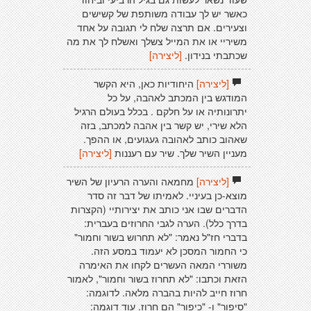
כאשר יש לך עבודה משותפת של קשישים
וצעירים. אם תרצה שלח לי תגובה על אחד
משיריי או את המייל צשלך ואשלח לך את מה
שכתבתי בנידון.
[ליצירה]
[ליצירה]
היחודיות כאן, היא הקשר
המודגש בין המכתב לאהבה, על כל
יתרונותיה או על חלקם . בכלל בעולם הרגיל
הלא שירי, יש קשר בין אהבה למכתב, בזה
שאהוב כותב לאהובה געגועים, או ההפך.
מעניין השיר שלך. שיר עם רעננות
[ליצירה]
[ליצירה]
מחמאה והערה הרעיון של השיר
מוצא-כן בעיניי. לאמיתו של דבר זה סדר
הדברים שבו אני כותב את יצירותיי (הקצרות
בדרך כלל). הערה לגבי החרוזים בעברית:
בדברי חז"ל נאמר: "לא תחרוש בשור וחמור"
כי החמור המסכן לא יעמוד במסע הזה.
משוררי המאה העשרים לקחו את האימרה
הזאת וכתבו: "לא תחרוז בשור וחמור", לאמור
חרוז חייב להיות בהברה מלאה. לדוגמה:
"סיפור" ו- "כיפור" הם חרוז. עוד דוגמה: