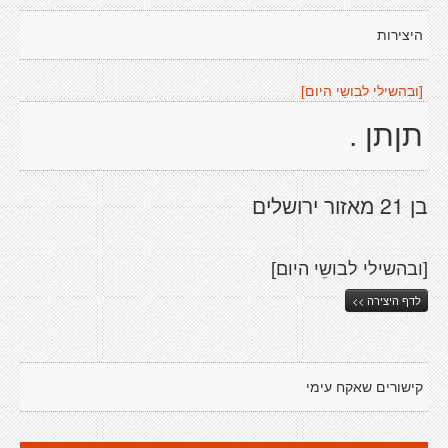
היצירות
[ובהשילי לבושֵי היום]
תןתן .
בן 21 מאזור ירושלים
[ובהשילי לבושֵי היום]
לדף היצירה >>
קישורים שאקח עימי