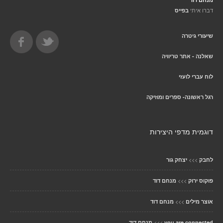
דברו איתי
בפייס
שיעורי גיטרה
שאלנה - אתר טריוויה
לוח עברי לועזי
רגל ראשונה- ספרים ומוזיקה
דוגמית מדפי היצירות
>>>
לחבק
יצחק גור
>>>
פוקוס ירוק
מנחם דוד
>>>
אוצר מילים
מנחם דוד
>>>
you are connected
מנחם דוד