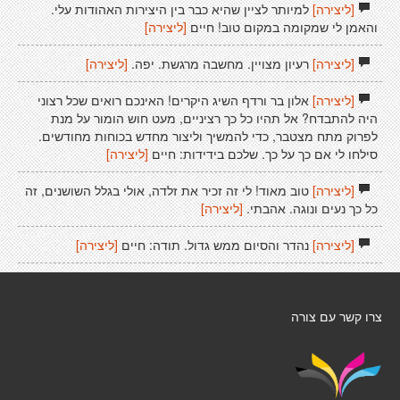
[ליצירה]
למיותר לציין שהיא כבר בין היצירות האהודות עלי.
והאמן לי שמקומה במקום טוב! חיים
[ליצירה]
[ליצירה]
רעיון מצויין. מחשבה מרגשת. יפה.
[ליצירה]
[ליצירה]
אלון בר ורדף השיג היקרים! האינכם רואים שכל רצוני
היה להתבדח? אל תהיו כל כך רציניים, מעט חוש הומור על מנת
לפרוק מתח מצטבר, כדי להמשיך וליצור מחדש בכוחות מחודשים.
סילחו לי אם כך על כך. שלכם בידידות: חיים
[ליצירה]
[ליצירה]
טוב מאוד! לי זה זכיר את זלדה, אולי בגלל השושנים, זה
כל כך נעים ונוגה. אהבתי.
[ליצירה]
[ליצירה]
נהדר והסיום ממש גדול. תודה: חיים
[ליצירה]
צרו קשר עם צורה