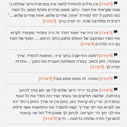
[ליצירה]
אין מילים להתחיל לתאר איזו צמרמרת ורעד שחלפו בי
שעה שקראתי את השיר. כתוב פשוט מדהים וסוחף ממש. כל השיר
כמו מתנגן לי לפי ספירת "אחת, שתיים שלוש, אחת שתיים שלוש...."
דמיונית ומלחיצה שכזו. יהי זכרה ברוך.
[ליצירה]
[ליצירה]
זה היה שיר מאוד חודר זה היה מפחיד ומצמרר לקרוא
את השיר כשהקצב של הואלס מתנגן בתוך הראש..... הסוף של השיר
גם היה מדהים
[ליצירה]
[ליצירה]
דמעה התיישבה בתוך עייני, ממאנת להפרד. שירך
עוצמתי, חזק וכואב. בצורה מושלמת העברת את כאבך... אהדתי.
תודה לך.
[ליצירה]
[ליצירה]
וואהה. זה ממש ממש טוב!!
[ליצירה]
[ליצירה]
אלון בר ידידי היקר שלום לך! אני חש צורך לכתוב
בהרחבה. שלושה חודשים אני באתר ושיר כזה חודר את כל הגוף
כבסכינים, עדיין לא קראתי כאן. באם אין זה שירך החזק ביותר ירא
אני לקרוא את יתר שירייך. קשה להסביר את התחושות אשר פילחו
את לבי תוך כדי הקריאה. לכתוב לך שאהבתי? לא! אני קינאתי
לכשרונך! תודה שלוחה בדמעה... חיים
[ליצירה]