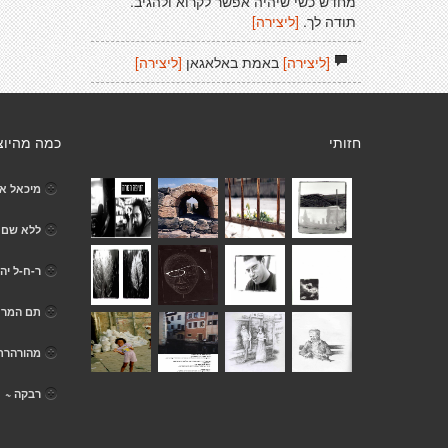
מחדש כשי שיהיה אפשר לקרוא ולהגיב.
תודה לך.
[ליצירה]
[ליצירה]
באמת באלאגאן
[ליצירה]
חזותי
כמה מהיוצ
מיכאל א
ללא שם
ר-ח-ל יה
תם המר
מהורהרת
רבקה ~