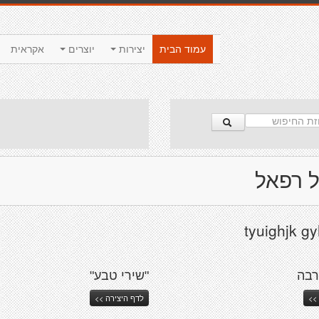
עמוד הבית
יצירות
יוצרים
אקראית
ל רפאל
tyuighjk g
רבה
"שירי טבע"
>>
לדף היצירה >>