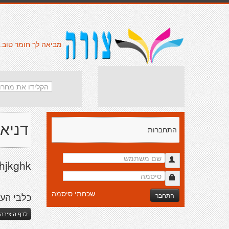
מביאה לך חומר טוב.
דניא
התחברות
yhjkghk
שכחתי סיסמה
התחבר
כלבי הע
לדף היצירה 