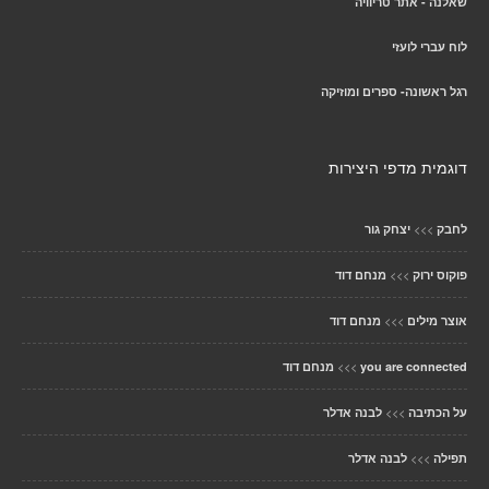
שאלנה - אתר טריוויה
לוח עברי לועזי
רגל ראשונה- ספרים ומוזיקה
דוגמית מדפי היצירות
>>>
לחבק
יצחק גור
>>>
פוקוס ירוק
מנחם דוד
>>>
אוצר מילים
מנחם דוד
>>>
you are connected
מנחם דוד
>>>
על הכתיבה
לבנה אדלר
>>>
תפילה
לבנה אדלר