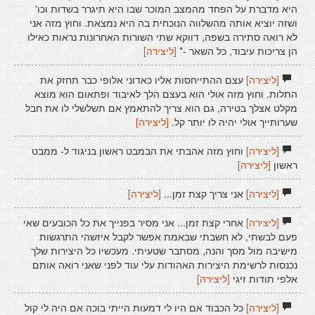
היא מדברת על הפחד מהמצב המוכר שבו היא תיגרר בשדות וכו'
ושזה יוציא אותה מהשלווה הנוכחית בה היא נמצאת. וחוץ מזה אני
לא רואה סתירה בשפה, דווקא שתי השורות האחרונות נראות כאילו
הן צריכות עיבוד, כל השאר -*
[ליצירה]
[ליצירה]
עצם ההתייחסות אליו כאדוני אלופי כבר תחזק את
התלות. וחוץ מזה אולי הוא בעצם הלך לאיבוד ופתאום הוא מוצא
מקלט אצלך בטירה, גם הוא צריך להתאמץ אם תשלשלי לו את חבל
שערותייך אולי יהיה לו יותר קל.
[ליצירה]
[ליצירה]
וחוץ מזה אהבתי את הבמבט ראשון בניגוד ל- ממבט
ראשון
[ליצירה]
[ליצירה]
אני צריך קצת זמן...
[ליצירה]
[ליצירה]
אחרי קצת זמן... אני מסיר בפנייך את כל הכובעים שאי
פעם לבשתי, לא חשבתי שבאמת אפשר לקבל איזשהי התרגשות
מישיבה מול מסך והנה, מסתבר שטעיתי. מעכשיו כל היצירות שלך
נכנסות לרשימת היצירות האהודות עלי עוד לפני שאני רואה אותם
אלפי תודות זיגי
[ליצירה]
[ליצירה]
כל הכבוד אם היו לי דמעות הייתי בוכה אם היה לי קול