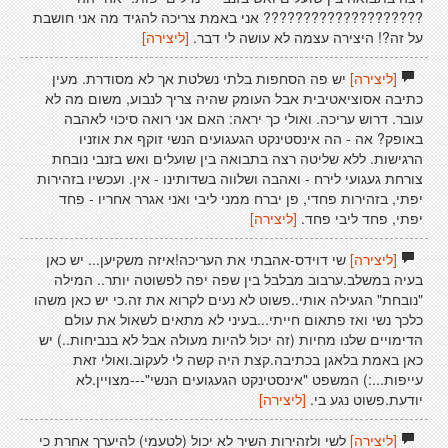
???????????????????? אני באמת צריכה להגיד מה אני חושבת
על זה?! היצירה עצמה לא עושה לי דבר.
[ליצירה]
[ליצירה]
יש פה הסחפות בלתי נשלטת אך לא מסודרת. מעין
כתיבה אסוציאטיבית אבל העומק שהיה צריך לנבוע, משום מה לא
עובר. דרוש עריכה. ואולי כך יראה: האם אני רואה סיכוי לאהבה
באופק? אה - הה אינסטינקט הגעגועים הנשי זוקף את אוזניו
הרגישות. ללא שליטה רצה בתבואה בין שועלים ואש בזנבי נובחת
צורחת געגועי לירח - ואהבה ושלווה בשדותינו - אין. ועכשיו בזהירות
יפתי, בזהירות פחדי, פן יברח ממני ליבי ואני אגרר אחריו - פחד
יפתי, פחד ליבי פחד.
[ליצירה]
[ליצירה]
שי דוידס-אהבתי את העריכה!איזה משקיען... יש כאן
בעיה במשלב.ערבוב מבלבל בין שפה יפה לפשוטה יותר.. המילה
"נובחת" הגעילה אותי..פשוט לא נעים לקרוא את זה.כי יש כאן משהו
כלכך נשי ואז פתאום חייתי...בעיני לא מתאים לשאול את עולם
הדימויים שלנו מחיות (זה יכול להיות מעולה אבל לא בנביחות..) יש
כאן באמת בלאגן בכתיבה.קצת היה קשה לי לעקוב.ואולי זאת
עייפות...:) המשפט "אינסטינקט הגעגועים הנשי"---מצויין.לא
יודעת.פשוט נגע בי.
[ליצירה]
[ליצירה]
לשי ולזהירות השיר לא יכול (לטעמי) להיערך אחרת כי