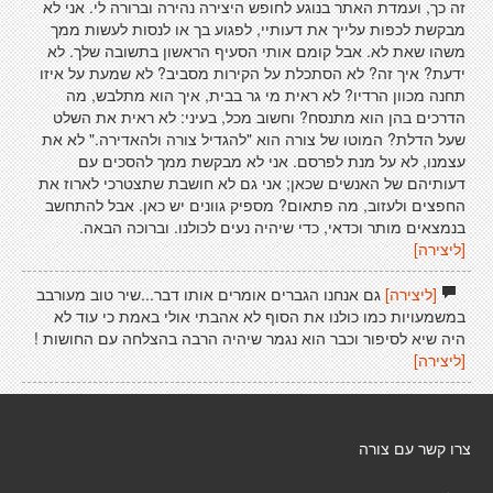
זה כך, ועמדת האתר בנוגע לחופש היצירה נהירה וברורה לי. אני לא
מבקשת לכפות עלייך את דעותיי, לפגוע בך או לנסות לעשות ממך
משהו שאת לא. אבל קומם אותי הסעיף הראשון בתשובה שלך. לא
ידעת? איך זה? לא הסתכלת על הקירות מסביב? לא שמעת על איזו
תחנה מכוון הרדיו? לא ראית מי גר בבית, איך הוא מתלבש, מה
הדרכים בהן הוא מתנסח? וחשוב מכל, בעיני: לא ראית את השלט
שעל הדלת? המוטו של צורה הוא "להגדיל צורה ולהאדירה." לא את
עצמנו, לא על מנת לפרסם. אני לא מבקשת ממך להסכים עם
דעותיהם של האנשים שכאן; אני גם לא חושבת שתצטרכי לארוז את
החפצים ולעזוב, מה פתאום? מספיק גוונים יש כאן. אבל להתחשב
בנמצאים מותר וכדאי, כדי שיהיה נעים לכולנו. וברוכה הבאה.
[ליצירה]
[ליצירה]
גם אנחנו הגברים אומרים אותו דבר...שיר טוב מעורבב
במשמעויות כמו כולנו את הסוף לא אהבתי אולי באמת כי עוד לא
היה שיא לסיפור וכבר הוא נגמר שיהיה הרבה בהצלחה עם החושות !
[ליצירה]
צרו קשר עם צורה