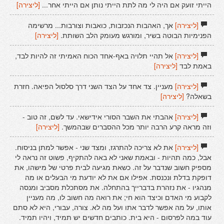
הייתי זועק אם היה לי מה לתת הייתי נותן אם הייתי אחר...
[ליצירה]
[ליצירה]
אך, האהבות הנכזבות, כואבות וצורבות... מרשימה
הפנימיות הבוטה בשיר, ומורגש מעומק הלב השותת.
[ליצירה]
[ליצירה]
אל תהיי תלויה באף-אחד הכוח האמיתי זה להיות לבד,
באמת לבד
[ליצירה]
[ליצירה]
מעניין. צד אחד על הצד השני דרך סלסול הפיאה. חזרת
בשאלה?
[ליצירה]
[ליצירה]
אהבתי את השבר הסורי אידישאי. עד לשם, זה טוב -
וזה מראה קרע הרבה יותר מכל ההסברים שבהמשך.
[ליצירה]
[ליצירה]
את לא צריכה להתרגז, ומצד שני - אפשר למתן בניסוח.
אבל, כמה תהיות - ובאמת שאני לא באה להתקיף, פשוט זה נראה לי
מספיק חשוב שנדבר על זה. כשאת מגיעה לבית פרטי של מישהו, את
דופקת בדלת ונכנסת. אפילו אם את לא יודעת מי הבעלים או מה
מנהגיו - את נזהרת בדברייך בהתחלה. את מסתכלת מסביב ומנסה
לקבוע מי האדם וכיצד הוא חי; את רואה מה חשוב לו, מה מעניין
אותו, על מה אפשר לדבר אתו ועל מה לא. צורה, עבורי, היא לא סתם
עוד במה לפרסום - היא בית. כותבים חדשים יש תמיד, ויהיו תמיד.