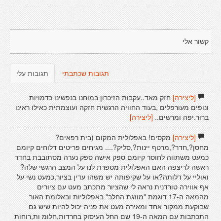
קשור אלי
תגובות שכתבתי
תגובות עלי
[ליצירה]
חזק מאד..עקבות הזיכרון במוחנו בנפשינו כדמויות
ונופים מעורפלים ,בעוד החוויה הרגשית חזקה ועוצמתית כאילו ראינו
ברור.יפה ומרשים..
[ליצירה]
[ליצירה]
מקסים! באפלולית המקום (בית רפאים?
מחסן?,חדר?,מרטף יינות?,סליק?.... מגיחים פריטים דלוחים קיומם
כמעט משתווה לחוסר קיומם ספק אישה ספק נערה מסתובבת בחדר
ראשה לריצפה האם האפלולית מספרת לנו על המצב הרגשי שלה?
ואוליי על דלותה?או על שקיפותה יש משהו עדין בציור,כמעט נשי על
אף אווירה טורדנית נראה לי שהציור מתכתב מעט עם ציורים
מהמאה ה-17 דוגמת "מוזגת החלב" באפלוליות ובאלומת האור
שבוקעת ממקור אחד ומאירה מעט את פניה יכול להיות שיש גם
התכתבות עם המאה ה-19 שם החל העיסוק בחרדות,חלומ ות,רוחות