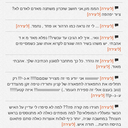
[ליצירה]
הממ מון,אני חושב שזכרון משתנה מאדם לאדם לא?
ציור יפהפה
[ליצירה]
[ליצירה]
... לי זה נראה כמו הרהור או פחד , נחמד.
[ליצירה]
[ליצירה]
וואי.. איך לא הגיבו עד עכשיו?! נפלא מאד מ א ד
אהבתי. יש משהו בשיר הזה שגורם לקרוא אותו שוב כשמסיימים
[ליצירה]
[ליצירה]
זה נהדר. כל כך מתחבר לסגנון הכתיבה שלך. אהבתי
מאוד.
[ליצירה]
[ליצירה]
יווווווווווו אני יודע מי זה מצוייר שםםם!!!!! א-נ-י!!! רק
תחליפו את התפאורה לתפאורה של קניון ותורידו טיפה זקן מהצדדים
(טוב בעצם אולי זה ספירת העומר..) יווווווווווווווווווו!!! איזה קטע!!!!!!
ע--נ--ק!!!
[ליצירה]
[ליצירה]
תגידו מה קורה פה?? למה לא סיפרו לי עדיין על האיש
הכשר ומעלליו המופלאים? למה מופתים כאלה לא מתנוססים בראש
חוצות? במחשבה שניה, יותר כיף לגלות אוצרות כאלה סתם פתאום
בהיסח הדעת... תודה איש.
[ליצירה]