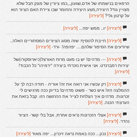
הרפאים בנישמתו של אדם,שגעון,,,כמו ציורין של מונק חבל שלא
מצויין גודל היצירה,מצע היצירה והחומר שבו ציירת האם הציור הוא
על קרטון גלי?
[ליצירה]
[ליצירה]
יו.. ממש יפה...
[ליצירה]
[ליצירה]
חייבת להוסיף: שזה מסוג הציורים המסתוריים האלה..
שיודעים את הסיפור שלהם.... יפהפה! -ורד-
[ליצירה]
[ליצירה]
--- מדהים! יש בו מעט מרוח האורצל(כיארוסקורו)של
יצירות רמברנדט. אני אישית נזכרתי ביצירה "ירמיהו" כל הכבוד!
[ליצירה]
[ליצירה]
רק עכשיו אני רואה את זה! אוריה - תודה רבה לך על
ההמלצה הזו! איש כשר - פשוט מדהים! בדיוק ככה מרגישים לי
זכרונות. מדהים איך הצלחת לצייר את ההרגשה הזו. קבל בזאת את
הערצתי הכנה.
[ליצירה]
[ליצירה]
אצלי הזכרונות נראים אחרת, אבל בלי קשר- הציור
נהדר.
[ליצירה]
[ליצירה]
נכון... ככה באמת נראה זיכרון... יפה מאוד
[ליצירה]