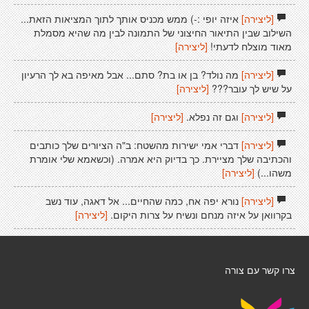
[ליצירה]
איזה יופי :-) ממש מכניס אותך לתוך המציאות הזאת...
השילוב שבין התיאור החיצוני של התמונה לבין מה שהיא מסמלת
מאוד מוצלח לדעתי!
[ליצירה]
[ליצירה]
מה נולד? בן או בת? סתם... אבל מאיפה בא לך הרעיון
על שיש לך עובר???
[ליצירה]
[ליצירה]
וגם זה נפלא.
[ליצירה]
[ליצירה]
דברי אמי ישירות מהשטח: ב"ה הציורים שלך כותבים
והכתיבה שלך מציירת. כך בדיוק היא אמרה. (וכשאמא שלי אומרת
משהו...)
[ליצירה]
[ליצירה]
נורא יפה אח, כמה שהחיים... אל דאגה, עוד נשב
בקרוואן על איזה מנחם ונשיח על צרות היקום.
[ליצירה]
צרו קשר עם צורה