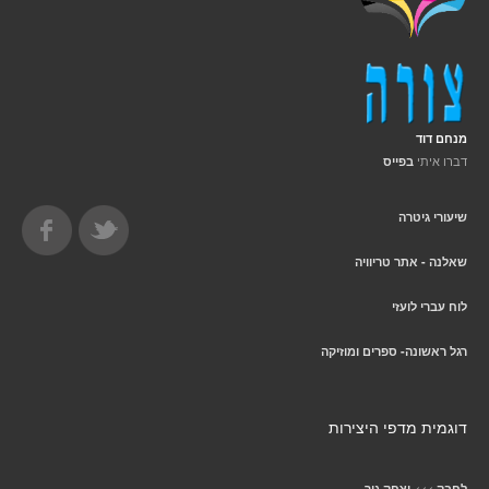
מנחם דוד
דברו איתי
בפייס
שיעורי גיטרה
שאלנה - אתר טריוויה
לוח עברי לועזי
רגל ראשונה- ספרים ומוזיקה
דוגמית מדפי היצירות
>>>
לחבק
יצחק גור