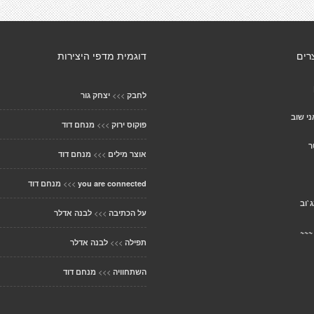
רים
דוגמית מדפי היצירות
>>>
לחבק
יצחק גור
ני שוב
>>>
פוקוס ירוק
מנחם דוד
ר
>>>
אוצר מילים
מנחם דוד
>>>
you are connected
מנחם דוד
`וב
>>>
על הכתיבה
לבנה אדלר
~~~
>>>
תפילה
לבנה אדלר
>>>
השתחוויה
מנחם דוד