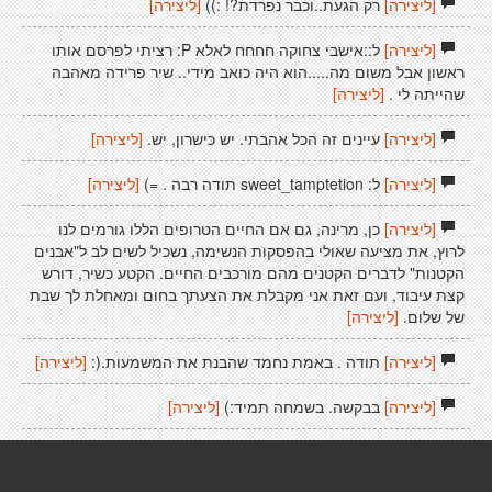
[ליצירה]
רק הגעת..וכבר נפרדת?! :))
[ליצירה]
[ליצירה]
ל::אישבי צחוקה חחחח לאלא P: רציתי לפרסם אותו
ראשון אבל משום מה.....הוא היה כואב מידי.. שיר פרידה מאהבה
שהייתה לי .
[ליצירה]
[ליצירה]
עיינים זה הכל אהבתי. יש כישרון, יש.
[ליצירה]
[ליצירה]
ל: sweet_tamptetion תודה רבה . =)
[ליצירה]
[ליצירה]
כן, מרינה, גם אם החיים הטרופים הללו גורמים לנו
לרוץ, את מציעה שאולי בהפסקות הנשימה, נשכיל לשים לב ל"אבנים
הקטנות" לדברים הקטנים מהם מורכבים החיים. הקטע כשיר, דורש
קצת עיבוד, ועם זאת אני מקבלת את הצעתך בחום ומאחלת לך שבת
של שלום.
[ליצירה]
[ליצירה]
תודה . באמת נחמד שהבנת את המשמעות.(:
[ליצירה]
[ליצירה]
בבקשה. בשמחה תמיד:)
[ליצירה]