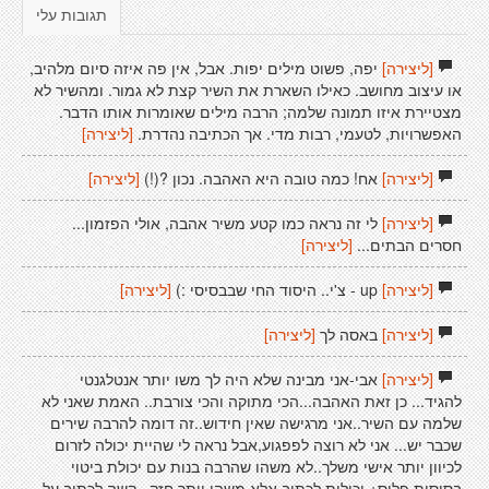
תגובות עלי
[ליצירה]
יפה, פשוט מילים יפות. אבל, אין פה איזה סיום מלהיב,
או עיצוב מחושב. כאילו השארת את השיר קצת לא גמור. ומהשיר לא
מצטיירת איזו תמונה שלמה; הרבה מילים שאומרות אותו הדבר.
האפשרויות, לטעמי, רבות מדי. אך הכתיבה נהדרת.
[ליצירה]
[ליצירה]
אח! כמה טובה היא האהבה. נכון ?(!)
[ליצירה]
[ליצירה]
לי זה נראה כמו קטע משיר אהבה, אולי הפזמון...
חסרים הבתים...
[ליצירה]
[ליצירה]
up - צ'י.. היסוד החי שבבסיסי :)
[ליצירה]
[ליצירה]
באסה לך
[ליצירה]
[ליצירה]
אבי-אני מבינה שלא היה לך משו יותר אנטלגנטי
להגיד... כן זאת האהבה...הכי מתוקה והכי צורבת.. האמת שאני לא
שלמה עם השיר..אני מרגישה שאין חידוש..זה דומה להרבה שירים
שכבר יש... אני לא רוצה לפפגוע,אבל נראה לי שהיית יכולה לזרום
לכיוון יותר אישי משלך..לא משהו שהרבה בנות עם יכולת ביטוי
בסיסית פלוס+ יכולות לכתוב אלא משהו יותר חזק.. קשה לכתוב על