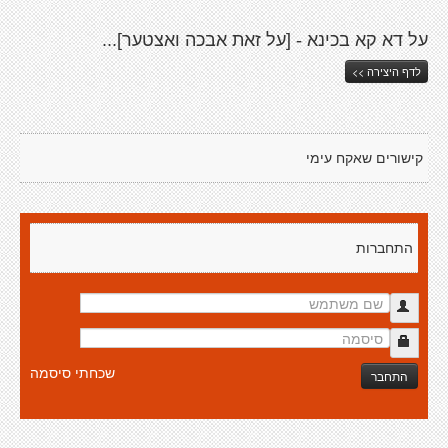
על דא קא בכינא - [על זאת אבכה ואצטער]...
לדף היצירה >>
קישורים שאקח עימי
התחברות
שכחתי סיסמה
התחבר