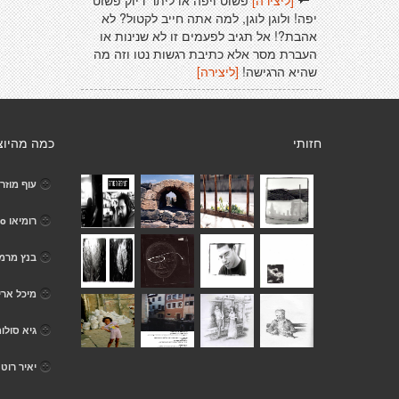
[ליצירה]
פשוט ויפה או ליתר דיוק פשוט
יפה! ולוגן לוגן, למה אתה חייב לקטול? לא
אהבת?! אל תגיב לפעמים זו לא שנינות או
העברת מסר אלא כתיבת רגשות נטו וזה מה
שהיא הרגישה!
[ליצירה]
חזותי
כמה מהיוצ
עוף מוזר
רומיאו Romeo
בנץ מרמו
מיכל ארי
גיא סולומ
יאיר רוט