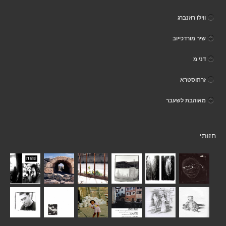
ווילו רוזנברג
שיר מורדכייוב
דני מ
זרתוסטרא
מאוהבת לשעבר
חזותי