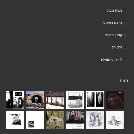
חגית נוביק
חי גם בשבילך
קפטן פיקרד
יורגן רק
לידיה סוחומלין
חזותי