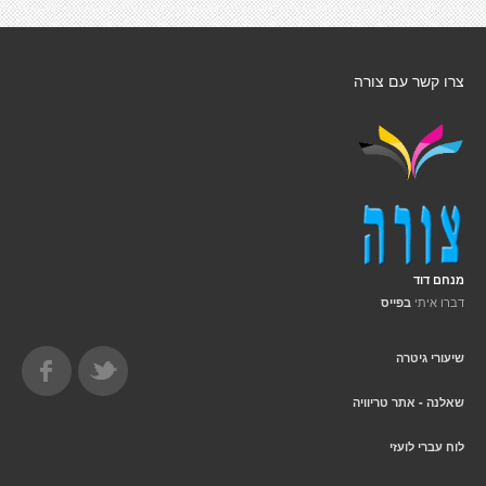
צרו קשר עם צורה
מנחם דוד
דברו איתי
בפייס
שיעורי גיטרה
שאלנה - אתר טריוויה
לוח עברי לועזי