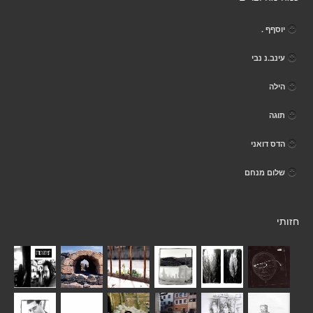
יוסףף .
עינב.נ נבי
הילה
תוגה
הדס דואני
שלום מנחם
חזותי