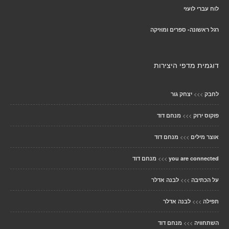
לוח עברי לועזי
רגל ראשונה- ספרים ומוזיקה
דוגמית מדפי היצירות
>>>
לחבק
יצחק גור
>>>
פוקוס ירוק
מנחם דוד
>>>
אוצר מילים
מנחם דוד
>>>
you are connected
מנחם דוד
>>>
על הכתיבה
לבנה אדלר
>>>
תפילה
לבנה אדלר
>>>
השתחוויה
מנחם דוד