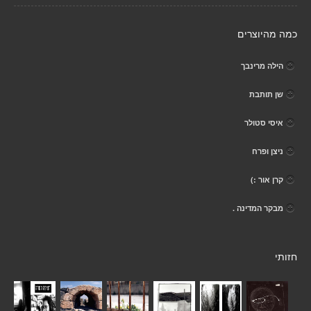
כמה מהיוצרים
הילה מרינבך
שן תותבת
איסי סטולר
ניצן ופרח
קרן אור :)
מבקר המדינה .
חזותי