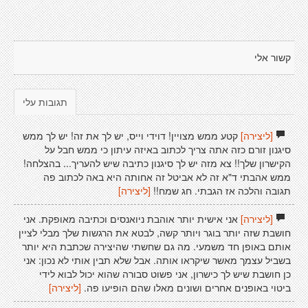
קשור אלי
תגובות עלי
[ליצירה]
קטע ממש מצויין! דוידי וייס, יש לך את זה! יש לך ממש
סיגנון זורם כזה אתה צריך לכתוב באיזה עיתון כי ממש חבל על
הקישרון שלך!! צא מזה יש לך סיגנון כתיבה שיש להעריך... בהצלחה!
ממש אהבתי ד"א זה לא אביטל זה אחותה היא באה לכתוב פה
תגובה והלכה אז הגבתי. חג שמח!!
[ליצירה]
[ליצירה]
אני אישית יותר אוהבת ניואנסים וכתיבה מאופקת. אני
חושבת שזה יותר בוגר ויותר קשה, לבטא את הרגשות שלך מבלי לציין
אותם באופן חד משמעי. מה גם שחשתי שהיצירה שכתבת היא יותר
בשביל עצמך מאשר שיקראו אותה. אבל שלא תבין אותי לא נכון: אני
כן חושבת שיש לך כישרון, אני פשוט סבורה שהוא יכול לבוא לידי
ביטוי באופנים אחרים ושונים מאלו שהם הופיעו פה.
[ליצירה]