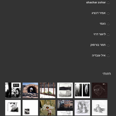
shachar zohar
אמיר דנציג
נעמי
ליאור דרוי
תמר בורסוק
איל עובדיה
חזותי