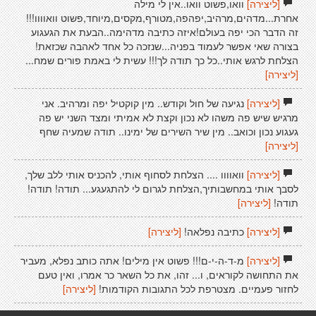
[ליצירה]
וואו,פשוט וואו..אין לי מילה
אחרת...מדהים,מרהיב,יפהפה,מטורף,מקסים,מיוחד,פשוט וואוווו!!!
זה הדבר הכי יפה בעולם!איזה כתיבה מדהימה..הבעת את הגעגוע
בצורה שאי אפשר לעמוד בפניה...שנזכה כל אחד לאהבה שכזאת!
הצלחת לרגש אותי..כל כך תודה לך!!! עשית לי באמת פורים שמח...
[ליצירה]
[ליצירה]
נגיעה של חול וקודש.. מין קוקטיל יפה ומרהיב. אני
מרגיש שיש פה משהו לא נכון וקצת לא אמיתי ומצד השני יש פה
געגוע נכון וכואב.. מין שיר השירים של ימינו.. תודה שמעיה שחף
[ליצירה]
[ליצירה]
וואוווו .... הצלחת לסחוף אותי, להכניס אותי ללב שלך,
לסבך אותי במחשבותיך,הצלחת לגרום לי להתגעגע... תודה! תודה!
תודה!
[ליצירה]
[ליצירה]
כתיבה נפלאה!
[ליצירה]
[ליצירה]
מ-ד-ה-י-ם!!! פשוט אין מילים! אתה כותב נפלא, מעביר
את התחושה לקוראים, ו... זהו, את כל השאר כר אמרו, ואין טעם
לחזור פעמיים. מצטרפת לכל התגובות הקודמות!
[ליצירה]