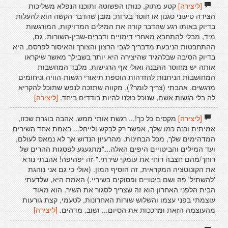
[ליצירה]
קטע מתוק, כנותו הפשוטה ותוכנו הנפלא משליכות
הצידה טיעוני סגנון או חוסר בגרות; מובן שהדבר הקשה הוא להעלות
בדיוק באותו רגע שהדבר קורה את המילים המדויקות, המורגשות
מיד, מבלי להתחבא מאחרי דימויים ודברים-שבין-השורות. גם,
ההתחבטות הניבעת מדבריך לגבי הרצון והצורך והאיסור לפרסם, היא
בדיוק הסיבה שבלהגיד שהיצירה היא יותר בשבילך מאשר שיקראו
אותה יש מחוסר ההבנה ואולי אף הרגישות. מלבד המחשבות
המחושבות הניתנות להזדהות הוספת תיאורי רגשות-הוויה וניחומים
מרגשים. אהבתי (צריך לומר?). מקווה שתזכה לנפש שתוכל להקריא
לה בלי רגשות אשם, שנוכל כולנו להיות בודדים ביחד.
[ליצירה]
[ליצירה]
מקסים כל כך!... רגשת אותי ממש. אהבה בוגרת שכזו,
אמיתית וכנה כמו שלך, אפשר רק לבקש ולייחל... באמת אחד השירים
המדהימים שלך, מכל הבחינות. מהרעיון הנדוש אך לא נמאס לעולם,
ועד המילים והביטויים היפים האלה..."מתגעגע לפסגות ההרים של
רוחך/מהם חצבה רוחי את עומקי שירתי."-זה יפהיפה! אהבתי נורא
את הקונוטציה המקראית, זה הוסיף המון. (אולי כי גם אני נוהגת
'להשתיל' פה ושם ביטויים ופסוקים בשיריי.) האמת היא, שלדעתי
הבית הלפני האחרון הוא זה שצריך לסגור את השיר. הוא מאוד
עוצמתי בפני עצמו והשלוש שורות האחרונות, לטעמי, קצת גורעות
מהעוצמה הזאת ומרככות את הסיום... ושוב, מדהים.
[ליצירה]