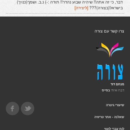
דבר, כי זה אתה!! שיהיה שבוע נהדר!! תודה :-) נ.ב. ושמך(כנויך)
בישראל(בצורה)???
[ליצירה]
צרו קשר עם צורה
מנחם דוד
דברו איתי
בפייס
שיעורי גיטרה
שאלנה - אתר טריוויה
לוח עברי לועזי