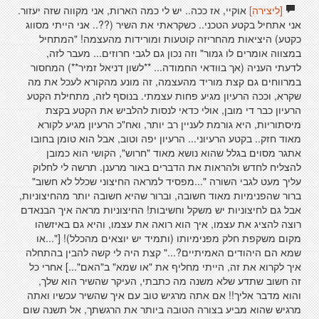
[ליצירה]
אוקיי, אז ככה.. יש לי כמה הארות, אני מקווה שזה יעזור.
אני אתחיל בקטע הטכני.. כשקראתי את השיר (??.. אני הייתי מסווג
כקטע) היציאות מהחריזה קוטעות ומורידות מהעצמה! "המתחיל
במצווה אומרים לו גמור" וזה נכון גם לגבי חרוזים... מעבר לזה,
לדעתי העניה (אך בוודאי החמודה... **לשון דניאל זמיר**) המחסור
במרווחים גם קצת מוריד מהעצמה, זה מונע מהקורא לעכל את מה
שקרא, וככה הרעיון מגיע פחות עצמתי. בנוסף לזה, מתחילת הקטע
הרעיון כבר די מובן, אולי כדאי לנסות להלביש את הקטע בקצת
מיסתוריות, היא גורמת לעניין רב יותר, ואח"כ הרעיון מגיע לקורא
מאוד חזק.. בקטע הרעיוני... הרעיון יפה וטוב, אבל הוא טומן בחובו
אתגר מסוים בגלל שהוא נושא מאוד "חרוש", הקושי הוא כמובן
להצליח לחדש ולהראות את הדברים באור מרענן. תרשה לי לחלוק
עליך מעט לגבי השורה "...מפסיד למראה החיצוני שכלל לא חשוב"
ברור שהפנימיות מאוד חשובה, וברור שהיא חשובה יותר מהחיצוניות,
אבל גם לחיצוניות יש משקל וחשיבות! החיצוניות מראה איך הבנאדם
רוצה להציג את עצמו, איך הוא רואה את עצמו, והיא גם באיזשהו
מקום משקפת חלק מפנימיותו (ותמיד יש יוצאים מהכלל)! ["...או
שמא הם היהודים האמיתיים?..." קצת היה לי קשה להבין בהתחלה
איך לקרוא את זה, הייתי מחליף את "או שמא" ב"האם"...] אחרי כל
זה חשוב שתדע שלא משנה מה כתבתי, העיקר שהשיר הוא שלך,
והוא מדבר אליך!! אם אתה מרגיש טוב עם איך שהשיר עכשיו ואתה
מרגיש שהוא מביע בצורה הטובה ביותר את הרגשתך, אל תשנה שום