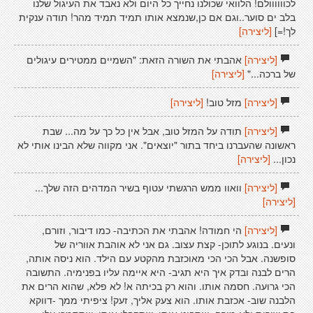
לכוווווולם! הלוואי שכולנו נחייך כל היום ולא נאבד את העיגול שלנו
בלב ים סוער..וגם אם כן,שנמצא אותו תמיד תמיד מהר! תודה ענקית
לך!=]
[ליצירה]
[ליצירה]
אהבתי את השורה הזאת: "השמיים ממטירים עיגולים
של ברכה..."
[ליצירה]
[ליצירה]
מזל טוב!
[ליצירה]
[ליצירה]
תודה על המזל טוב, אבל אין כל כך על מה... שבת
ראשונה שהעברנו ביחד בתור "יוצאים". אני מקווה שלא הבינו אותי לא
נכון...
[ליצירה]
[ליצירה]
וואוו ממש הרגשתי עטוף בשיר המדהים הזה שלך...
[ליצירה]
[ליצירה]
הי חמודה! אהבתי את הכתיבה- כמו דיבור, וזורם,
ונעים. בנוגע לתוכן- קצת עצוב. גם אני לא אוהבת אווריה של
סופשנה. אבל הכי הכי מאוכזבת מהקטע עם הילד. הוא ניסה אותה,
הרים לבנה ובדק איך היא תגיב- היא איימה עליו בפנימיה. התשובה
הכי גרועה. חסמה אותו. והוא רק בכיתה א! לא פלא, שהוא הרים את
הלבנה שוב- אכזבת אותו. הוא צעק אליך, זעק! ציפיתי ממך -דווקא