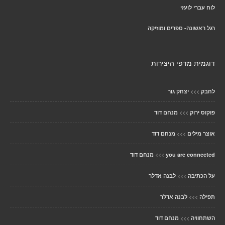
לוח עברי לועזי
רגל ראשונה- ספרים ומוזיקה
דוגמית מדפי היצירות
>>>
לחבק
יצחק גור
>>>
פוקוס ירוק
מנחם דוד
>>>
אוצר מילים
מנחם דוד
>>>
you are connected
מנחם דוד
>>>
על הכתיבה
לבנה אדלר
>>>
תפילה
לבנה אדלר
>>>
השתחוויה
מנחם דוד