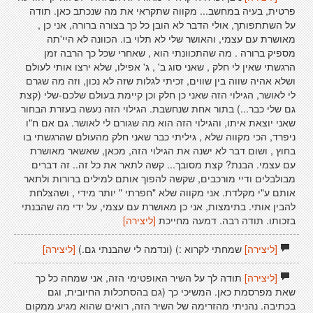
פרטית, בעיה במחשב... מקווה שתקראי את מה שנכתב כאן. תודה
על השתתפותך, אולי הדבר לא הובן כל כך בצורה ברורה, אני כן ,
מאושרת עם עצמי, והאושר שלי לא תלוי בו. הכוונה לא היי'תה
מספיק ברורה . מה שהתכוונתי הוא , שאחרי שכל כך הרבה זמן
הרגשתי שאין לי חלק , שאני סוג ב' , ג' אפילו, שלא ירצו אותי לעולם
ושלא אהיה שווה בין שווים, זכיתי לגלות שזה לא נכון, וזה מה שגרם
לי לאושר, הגילוי הזה שאני כן חלק וכן קיימת בעולם שלכם-שלי (קצת
גם שלי כבר...) בתור אחת שנחשבת. הגילוי הזה נעשה בעזרת הבחור
שאני יוצאת איתו, והגילוי הזה הוא מה שגורם לי לאושר. גם אם ח"ו
ניפרד, הכי מקווה שלא , גיליתי כבר שאני חלק מהעולם שהרגשתי בו
בחוץ , ושום דבר לא ישנה את הגילוי הזה, מכאן, שאשאר מאושרת
עם עצמי. הבנת? קצת מסובך... קשה לתאר את כל זה.. זה דברים
מבולבלים ודיי מורכבים, שקשה להפוך אותם למילים ברורות ולתאר
אותם ע"י מקלדת. אני מקווה שלא "חפרתי " יותר מידי , ושהצלחת
להבין אותי. בתימצות, אני כן מאושרת עם עצמי, על ידי מה שהבנתי
בזכותו. תודה רבה. דמעה מחייכת
[ליצירה]
[ליצירה]
שמחתי לקרוא :) (ונדמה לי שהבנתי גם.)
[ליצירה]
[ליצירה]
תודה לך על השיר האופטימי הזה, אני שמחה כל כך
שאת מפרסמת כאן. המשיכי כך (גם בהסתכלות החיובית, וגם
בכתיבה. נהניתי מהזרימה של השיר הזה, רואים שהוא מגיע ממקום