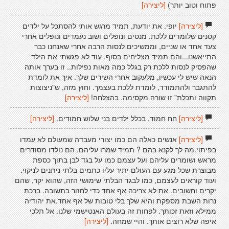
פתוח וטוב יותר)
[ליצירה]
[ליצירה]
יופי. את יודעת, תמיד מרגש אותי להסתכל על ילדים
קטנים שלומדים ללכת. מנסים ונופלים ושוב נעמדים ונופלים אחרי
צעד אחד או שניים, וממשיכים לנסות הרבה אחרי שאנחנו כבר
התייאשנו...והם תמיד מצליחים בסוף. עוד לא פגשתי את הילד
שהפסיק לנסות ללכת רק בגלל כמה מאות נפילות.. זו בערך אותה
הנאה שיש לי עכשיו, מלעקוב אחרי השירים שלך. איך את לומדת
להתגבר ולהתמודד, לומדת ללכת בעצמך. וחוץ מזה, ש"ניצוצות
תקווה ותכלת" זו שורה מקסימה. בהצלחה!
[ליצירה]
[ליצירה]
חח חמוד. בכלל ילדים בני שלוש חמודים.
[ליצירה]
[ליצירה]
אנשים כאלה הם כמו יצורי מעבדה שמעולם לא עמדו
בפיתוי.מה לך לקנא בהם ? תמיד שמרו עליהם. הם נולדו מסודרים
מראש ושומרים עליהם ועל עצמם כמו על בגד לבן בתוך כספת
מבוצרת שכל מגע עם העולם יתיר עליו כתמים בלתי ניתנים לניקוי.
ועוד קוראים לעצמם, כמו לבגד הבלתי שימושי הזה, שהוא יקר, שהם
יקרים וחשובים. את לא צריכה אף אחד כדי לחזור בתשובה. ברכת
נרות השבת מספקת והיא שלך בלי טובות של אף אחד.את יהודיה
ממילא וזאת זכותך. לפחות זה בעולם האנטישמי שלנו. אל תלכי
איפה שלא רוצים אותך. והיי שמחה.
[ליצירה]