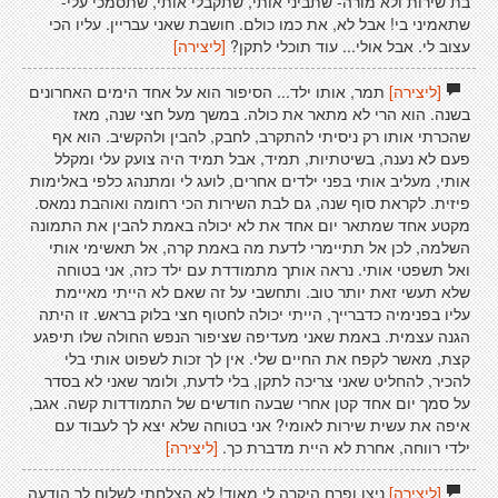
בת שירות ולא מורה- שתביני אותי, שתקבלי אותי, שתסמכי עלי-
שתאמיני בי! אבל לא, את כמו כולם. חושבת שאני עבריין. עליו הכי
עצוב לי. אבל אולי... עוד תוכלי לתקן?
[ליצירה]
[ליצירה]
תמר, אותו ילד... הסיפור הוא על אחד הימים האחרונים
בשנה. הוא הרי לא מתאר את כולה. במשך מעל חצי שנה, מאז
שהכרתי אותו רק ניסיתי להתקרב, לחבק, להבין ולהקשיב. הוא אף
פעם לא נענה, בשיטתיות, תמיד, אבל תמיד היה צועק עלי ומקלל
אותי, מעליב אותי בפני ילדים אחרים, לועג לי ומתנהג כלפי באלימות
פיזית. לקראת סוף שנה, גם לבת השירות הכי רחומה ואוהבת נמאס.
מקטע אחד שמתאר יום אחד את לא יכולה באמת להבין את התמונה
השלמה, לכן אל תתיימרי לדעת מה באמת קרה, אל תאשימי אותי
ואל תשפטי אותי. נראה אותך מתמודדת עם ילד כזה, אני בטוחה
שלא תעשי זאת יותר טוב. ותחשבי על זה שאם לא הייתי מאיימת
עליו בפנימיה כדברייך, הייתי יכולה לחטוף חצי בלוק בראש. זו היתה
הגנה עצמית. באמת שאני מעדיפה שציפור הנפש החולה שלו תיפגע
קצת, מאשר לקפח את החיים שלי. אין לך זכות לשפוט אותי בלי
להכיר, להחליט שאני צריכה לתקן, בלי לדעת, ולומר שאני לא בסדר
על סמך יום אחד קטן אחרי שבעה חודשים של התמודדות קשה. אגב,
איפה את עשית שירות לאומי? אני בטוחה שלא יצא לך לעבוד עם
ילדי רווחה, אחרת לא היית מדברת כך.
[ליצירה]
[ליצירה]
ניצן ופרח היקרה לי מאוד! לא הצלחתי לשלוח לך הודעה