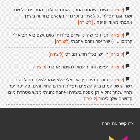
[ליצירה]
גשם , שמחת החג , האמת הכול כך מחזורית של שנה
ושנה וגם תפילה . כול אילו ביופי נדיר נקראים בחדווה בשירך .
אהבתי מאוד יפיפה .
[ליצירה]
[ליצירה]
אני זוכר שהיינו שרים בילדות: גשם גשם בוא תביא לי
קרמבו... :-) שיר יפה וזורם אהבתי
[ליצירה]
[ליצירה]
יין ישן בכלי חדש תבורכי
[ליצירה]
[ליצירה]
יפיפה וחודר עמוק לנשמה אהבתי
[ליצירה]
[ליצירה]
טוהר במילותיך אלי אלי שלא יגמר לעולם החול והים
רשרוש של המים ברק השמים תפילת האדם החול והים יפה יפה יפה
תהיי שנתך נחל איתן מפכה ביצירה ואהבה נהניתי ממש מטהרת מים
קדושים שלך לימור
[ליצירה]
צרו קשר עם צורה