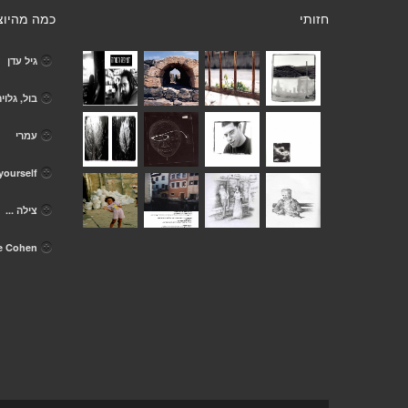
חזותי
כמה מהיוצ
גיל עדן
בול, גלוי
עמרי
 yourself
צילה ...
e Cohen